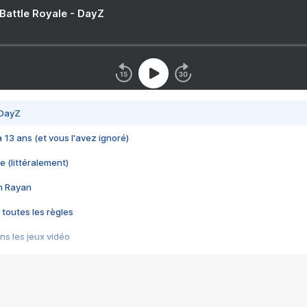
 Battle Royale - DayZ
 DayZ
 a 13 ans (et vous l'avez ignoré)
e (littéralement)
im Rayan
 toutes les règles
s les jeux vidéo
us choquant de Rockstar ? - Le scandale BULLY
e plus moche de Steam