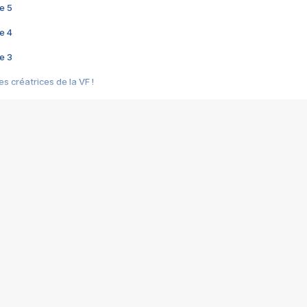
e 5
e 4
e 3
s créatrices de la VF !
e 2
e 1
e Mektoub My Love arrive enfin ! Rencontre avec Shaïn Boumedine et Sal
i : après Toni en famille
elle réalise le bouleversant Dites lui que je l'aime
ais ! Rencontre autour de Vie privée de Rebecca Zlotowski
 de Marguerite, Grave... Rencontre avec Ella Rumpf
 Les Rêveurs, un film intime sur la santé mentale
a avec un film sur le mouvement des Gilets jaunes