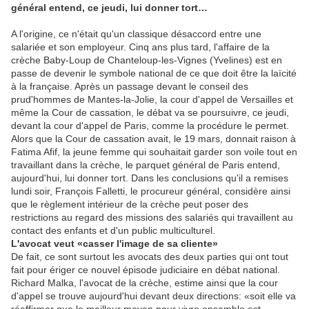
général entend, ce jeudi, lui donner tort…
A l'origine, ce n'était qu'un classique désaccord entre une
salariée et son employeur. Cinq ans plus tard, l'affaire de la
crèche Baby-Loup de Chanteloup-les-Vignes (Yvelines) est en
passe de devenir le symbole national de ce que doit être la laïcité
à la française. Après un passage devant le conseil des
prud'hommes de Mantes-la-Jolie, la cour d'appel de Versailles et
même la Cour de cassation, le débat va se poursuivre, ce jeudi,
devant la cour d'appel de Paris, comme la procédure le permet.
Alors que la Cour de cassation avait, le 19 mars, donnait raison à
Fatima Afif, la jeune femme qui souhaitait garder son voile tout en
travaillant dans la crèche, le parquet général de Paris entend,
aujourd'hui, lui donner tort. Dans les conclusions qu'il a remises
lundi soir, François Falletti, le procureur général, considère ainsi
que le règlement intérieur de la crèche peut poser des
restrictions au regard des missions des salariés qui travaillent au
contact des enfants et d'un public multiculturel.
L'avocat veut «casser l'image de sa cliente»
De fait, ce sont surtout les avocats des deux parties qui ont tout
fait pour ériger ce nouvel épisode judiciaire en débat national.
Richard Malka, l'avocat de la crèche, estime ainsi que la cour
d'appel se trouve aujourd'hui devant deux directions: «soit elle va