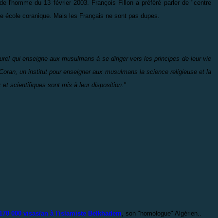
e l'homme du 13 février 2003. François Fillon a préfèré parler de "centre
une école coranique. Mais les Français ne sont pas dupes.
el qui enseigne aux musulmans à se diriger vers les principes de leur vie
u Coran, un institut pour enseigner aux musulmans la science religieuse et la
 et scientifiques sont mis à leur disposition."
170 000 visas/an à l'islamiste Belkhadem
, son "homologue" Algérien..