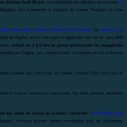
e Al-Ishan lundi 28 juin.
Une information de
Libération
qui consacre
un
Matignon, dont évidemment le président du Conseil "Français" du Culte
allah Ghlamallah, islamiste notoirement anti-chrétien
, fut
annoncé à la
ation de l'Algérie, et son zèle quant à l'application des lois de mars 2006
France,
malgré les 2 à 5 ans de prison qu'encourent les évangélistes
contôlée par l'Algérie, qui y nomme l'imâm, à l'encontre de tout le discours
gérie passées sous silence par les médias. François Fillon n'est-il pas au
en en France, commet une faute lourde. Une faute politique, identitaire,
t des salles de classes de la future "Université"
(
terme employé par
eligieuse", reconnue pourtant comme incompatible avec les démocraties