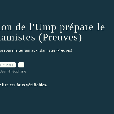
ion de l'Ump prépare le
slamistes (Preuves)
prépare le terrain aux islamistes (Preuves)
3.06.2014
…
 Jean-Théophane
ire ces faits vérifiables.