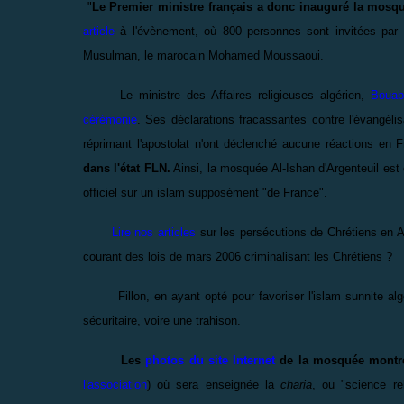
"
Le Premier ministre français a donc inauguré la mosqué
article
à l'évènement, où 800 personnes sont invitées par 
Musulman, le marocain Mohamed Moussaoui.
Le ministre des Affaires religieuses algérien,
Bouabd
cérémonie
. Ses déclarations fracassantes contre l'évangélis
réprimant l'apostolat n'ont déclenché aucune réactions en 
dans l'état FLN.
Ainsi, la mosquée Al-Ishan d'Argenteuil est 
officiel sur un islam supposément "de France".
Lire nos articles
sur les persécutions de Chrétiens en Al
courant des lois de mars 2006 criminalisant les Chrétiens ?
Fillon, en ayant opté pour favoriser l'islam sunnite algéri
sécuritaire, voire une trahison.
Les
photos du site Internet
de la mosquée montren
l'association
) où sera enseignée la
charia
, ou "science r