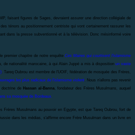
faisant figures de Sages, devraient assurer une direction collégiale de
 des ténors au positionnement centriste qui vont certainement rassurer les
rmant dans la presse subventionné et à la télévision. Donc mésinformé voire
le premier chapitre de notre enquête
Ces Maires qui courtisent l'islamisme
, de nationalité marocaine, à qui Alain Juppé a mis à disposition
un vaste
t
)
. Tareq Oubrou est membre de l'UOIF, fédération de mosquée des Frères,
ouvrages les plus radicaux de l'islamisme violent
. Nous n'allons pas revenir
a doctrine de
Hassan al-Banna
, fondateur des Frères Musulmans, auquel
dans sa mosquée de Bordeaux.
 des Frères Musulmans au pouvoir en Egypte, est que Tareq Oubrou, fort de
réussie dans les médias, s'affirme encore Frère Musulman dans un livre en