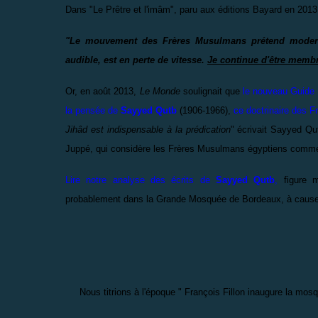
Dans "Le Prêtre et l'imâm", paru aux éditions Bayard en 2013
"Le mouvement des Frères Musulmans prétend modernise
audible, est en perte de vitesse.
Je continue d'être mem
Or, en août 2013,
Le Monde
soulignait que
le nouveau Guide
la pensée de
Sayyed Qutb
(1906-1966)
,
ce doctrinaire des F
Jihâd est indispensable à la prédication
" écrivait Sayyed Qut
Juppé, qui considère les Frères Musulmans égyptiens comme
Lire notre analyse des écrits de
Sayyed Qutb
,
figure 
probablement dans la Grande Mosquée de Bordeaux, à cause 
Nous titrions à l'époque " François Fillon inaugure la mosq