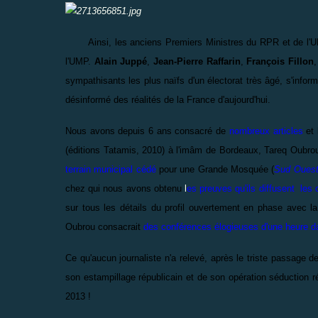
Ainsi, les anciens Premiers Ministres du RPR et de l'UMP, 
l'UMP.
Alain Juppé
,
Jean-Pierre Raffarin
,
François Fillon
,
sympathisants les plus naïfs d'un électorat très âgé, s'info
désinformé des réalités de la France d'aujourd'hui.
Nous avons depuis 6 ans consacré de
nombreux articles
et 
(éditions Tatamis, 2010) à l'imâm de Bordeaux, Tareq Oubrou
terrain municipal cédé
pour une Grande Mosquée (
Sud Oues
chez qui nous avons obtenu
l
es preuves qu'ils diffusent les 
sur tous les détails du profil ouvertement en phase avec l
Oubrou consacrait
des conférences élogieuses d'une heure 
Ce qu'aucun journaliste n'a relevé, après le triste passage
son estampillage républicain et de son opération séduction 
2013 !