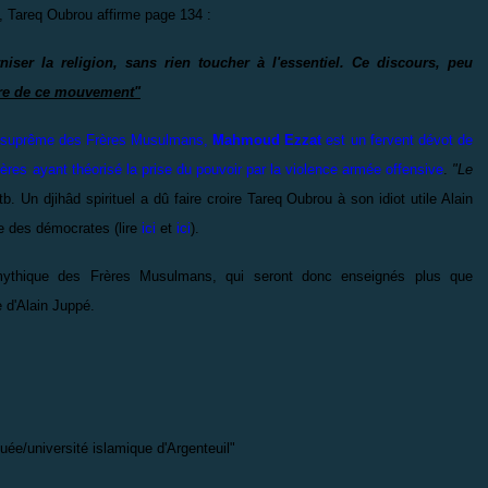
, Tareq Oubrou affirme page 134 :
r la religion, sans rien toucher à l'essentiel. Ce discours, peu
bre de ce mouvement"
 suprême des Frères Musulmans,
Mahmoud Ezzat
est un fervent dévot de
rères ayant théorisé la prise du pouvoir par la violence armée offensive
.
"
Le
b. Un djihâd spirituel a dû faire croire Tareq Oubrou à son idiot utile Alain
 des démocrates (lire
ici
et
ici
)
.
mythique des Frères Musulmans, qui seront donc enseignés plus que
d'Alain Juppé.
uée/université islamique d'Argenteuil"