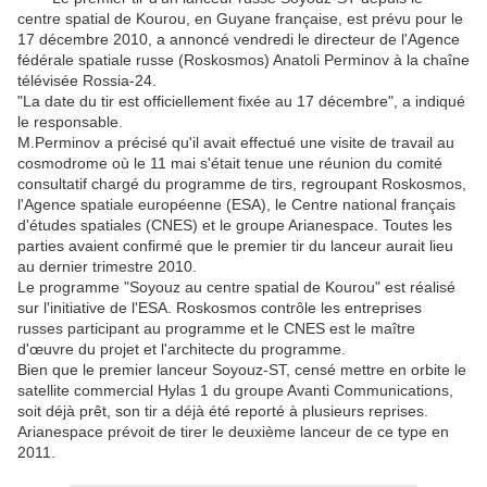
centre spatial de Kourou, en Guyane française, est prévu pour le
17 décembre 2010, a annoncé vendredi le directeur de l'Agence
fédérale spatiale russe (Roskosmos) Anatoli Perminov à la chaîne
télévisée Rossia-24.
"La date du tir est officiellement fixée au 17 décembre", a indiqué
le responsable.
M.Perminov a précisé qu'il avait effectué une visite de travail au
cosmodrome où le 11 mai s'était tenue une réunion du comité
consultatif chargé du programme de tirs, regroupant Roskosmos,
l'Agence spatiale européenne (ESA), le Centre national français
d'études spatiales (CNES) et le groupe Arianespace. Toutes les
parties avaient confirmé que le premier tir du lanceur aurait lieu
au dernier trimestre 2010.
Le programme "Soyouz au centre spatial de Kourou" est réalisé
sur l'initiative de l'ESA. Roskosmos contrôle les entreprises
russes participant au programme et le CNES est le maître
d'œuvre du projet et l'architecte du programme.
Bien que le premier lanceur Soyouz-ST, censé mettre en orbite le
satellite commercial Hylas 1 du groupe Avanti Communications,
soit déjà prêt, son tir a déjà été reporté à plusieurs reprises.
Arianespace prévoit de tirer le deuxième lanceur de ce type en
2011.