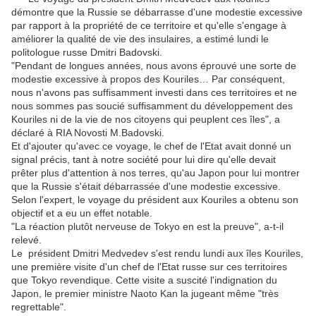
démontre que la Russie se débarrasse d'une modestie excessive
par rapport à la propriété de ce territoire et qu'elle s'engage à
améliorer la qualité de vie des insulaires, a estimé lundi le
politologue russe Dmitri Badovski.
"Pendant de longues années, nous avons éprouvé une sorte de
modestie excessive à propos des Kouriles… Par conséquent,
nous n'avons pas suffisamment investi dans ces territoires et ne
nous sommes pas soucié suffisamment du développement des
Kouriles ni de la vie de nos citoyens qui peuplent ces îles", a
déclaré à RIA Novosti M.Badovski.
Et d'ajouter qu'avec ce voyage, le chef de l'Etat avait donné un
signal précis, tant à notre société pour lui dire qu'elle devait
prêter plus d'attention à nos terres, qu'au Japon pour lui montrer
que la Russie s'était débarrassée d'une modestie excessive.
Selon l'expert, le voyage du président aux Kouriles a obtenu son
objectif et a eu un effet notable.
"La réaction plutôt nerveuse de Tokyo en est la preuve", a-t-il
relevé.
Le président Dmitri Medvedev s'est rendu lundi aux îles Kouriles,
une première visite d'un chef de l'Etat russe sur ces territoires
que Tokyo revendique. Cette visite a suscité l'indignation du
Japon, le premier ministre Naoto Kan la jugeant même "très
regrettable".