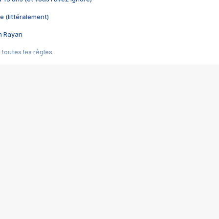
e (littéralement)
im Rayan
 toutes les règles
s les jeux vidéo
us choquant de Rockstar ? - Le scandale BULLY
e plus moche de Steam
du RÊVE tourne au CAUCHEMAR
pendant 8 heures
it… à tort
umiliés par un jeu vidéo
ire - Final Fantasy 8
ti un empire - Age of Empires