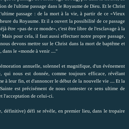
ion de l'
ultime
passage
dans le Royaume
de Dieu
.
Et le Christ
'
ultime passage
:
de la mort à
la vie
,
à partir de ce
«Vieux
 heure
du Royaume
.
Et
il a ouvert
la possibilité
de ce passage
éjà
être «
pas de ce monde
», c'est
être libre
de l'esclavage à
la
"
Mais pour cela,
il faut aussi
effectuer
notre propre
passage
,
nous devons
mettre
sur le Christ
dans
la mort
de baptême
et
t
,
dans le «monde
à venir ....
"
émoration annuelle
,
solennel
et
magnifique
,
d'un événement
é
,
qui nous est donnée
, comme toujours
efficace
, révélant
me
à leur
fin
,
et d'annoncer
le début
de la nouvelle
vie
....
Et
la
Sainte
est précisément de
nous
contester
ce
sens ultime
de
t l'acceptation
de celui-ci
.
e
,
définitive
)
défi
se révèle
,
en premier lieu,
dans le
tropaire