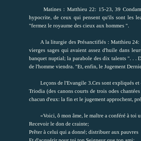
Matines
:
Matthieu 22
: 15-23
,
39
Condam
hypocrite
,
de
ceux qui pensent qu'ils
sont les le
"
fermez le royaume
des cieux
aux hommes
"
.
A la liturgie des
Présanctifiés
:
Matthieu 24
:
vierges sages
qui avaient
assez d'huile dans
leur
banquet
nuptial
;
la parabole des
dix talents
"
.
.
.
D
de
l'homme viendra
.
"
Et
,
enfin, le
Jugement Derni
Leçons
de l'Evangile
3.Ces
sont expliqués
et
Triodia
(
des
canons
courts
de
trois
odes
chantées
chacun d'eux
:
la fin
et le jugement
approchent
,
pr
«Voici
, ô mon âme
, le maître
a conféré à
toi
u
Recevoir le don
de crainte
;
Prêter
à celui qui
a donné
;
distribuer
aux pauvres
Et d'acquérir
pour toi
ton Seigneur
que ton
ami
;