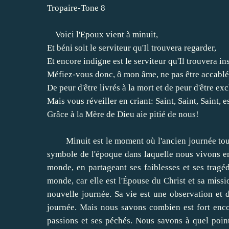
Tropaire
-
Tone
8
Voici l'
Epoux
vient
à minuit
,
Et
béni soit
le serviteur
qu'Il
trouvera
regarder
,
Et encore
indigne
est
le serviteur
qu'Il
trouvera
in
Méfiez-vous
donc, ô
mon âme
,
ne
pas
être
accablé
De peur d'être
livrés à la mort
et
de peur d'être
exc
Mais
vous
réveiller
en criant:
Saint
, Saint, Saint
,
e
Grâce à
la Mère de Dieu
aie pitié de nous
!
Minuit est
le moment où
l'ancien
journée
to
symbole
de
l'époque
dans laquelle nous vivons
e
monde
, en partageant
ses faiblesses et ses
tragé
monde
,
car elle
est l'Épouse
du Christ
et
sa missi
nouvelle journée
.
Sa vie est
une
observation
et 
journée
.
Mais nous savons
combien est fort
enc
passions et ses
péchés
.
Nous savons
à quel poin