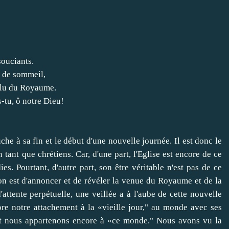
souciants.
 de
sommeil
,
lu
du Royaume
.
s-tu
, ô notre Dieu
!
uche à sa fin
et
le début d'une
nouvelle journée
.
Il est donc
le
n tant que chrétiens
.
Car,
d'une part
,
l'Eglise
est
encore de ce
dies
.
Pourtant
,
d'autre part
,
son
être véritable
n'est pas
de ce
on
est
d'annoncer
et
de révéler
la
venue du Royaume
et
de
la
d'attente
perpétuelle
,
une veillée
a
à l'aube
de
cette nouvelle
ore
notre attachement à
la «vieille
jour
,
"
au monde avec
ses
t
nous appartenons
encore
à
«ce monde
.
"
Nous avons
vu la