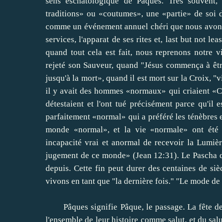
sens
eschatologique
de Pâques
.
Très souvent,
traditions
» ou «
coutumes
»,
une «partie»
de
soi
comme un événement
annuel
chéri
que nous avon
services
,
l'apparat
de ses
rites
et
,
last but not leas
quand
tout cela est fait
, nous
reprenons notre
v
rejeté
son
Sauveur
,
quand
"
Jésus commença
à êt
jusqu'à la mort
»,
quand il est mort
sur ​​la Croix
,
"
v
il y avait
des hommes
«normaux»
qui criaient
«
C
détestaient
et
l'ont tué
précisément parce qu'il
e
parfaitement
«normal»
qui a préféré
les ténèbres
monde
«normal»
,
et la vie
«normale»
ont été
incapacité
vrai
et
anormal
de recevoir
la Lumiè
jugement
de ce monde»
(
Jean 12:31
)
.
Le
Pascha
depuis.
Cette
fin
peut
durer des centaines
de
siè
vivons
en tant que
"
la dernière fois.
" "
Le
mode
de
Pâques
signifie
Pâque
, le passage
.
La
fête d
l'ensemble de
leur histoire
comme
salut
,
et
du sal