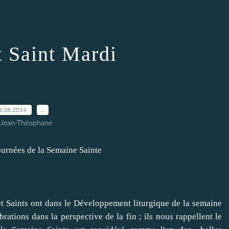
t Saint Mardi
8.08.2014
…
 Jean-Théophane
ournées
de la Semaine Sainte
t Saints
ont
dans
le Développement
liturgique de
la semaine
brations dans la
perspective
de
la fin
;
ils nous rappellent
le