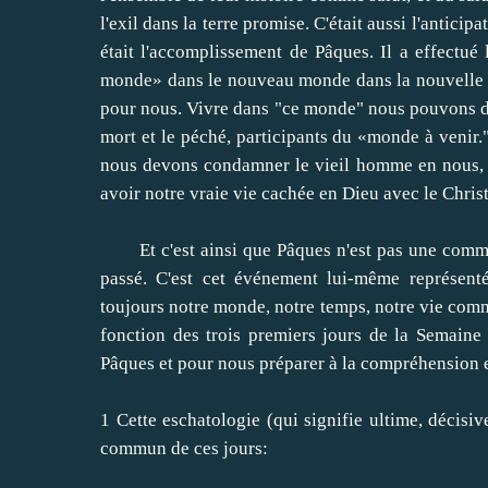
l'exil
dans la terre promise
.
C'était aussi
l'anticipat
était l'accomplissement
de Pâques
.
Il
a effectué l
monde»
dans le nouveau monde
dans
la nouvelle
pour nous.
Vivre dans
"
ce monde
"
nous pouvons d
mort
et le péché
, participants
du «monde
à venir.
nous devons condamner
le vieil homme
en nous,
avoir notre
vraie vie
cachée en Dieu
avec le Chris
Et c'est ainsi que
Pâques n'est pas
une comm
passé
.
C'est
cet événement
lui-même
représent
toujours
notre monde
,
notre temps, notre
vie
com
fonction
des trois premiers
jours
de la Semaine 
Pâques
et
pour nous préparer à
la
compréhension e
1
Cette
eschatologie
(
qui signifie
ultime
,
décisiv
commun
de ces
jours
: