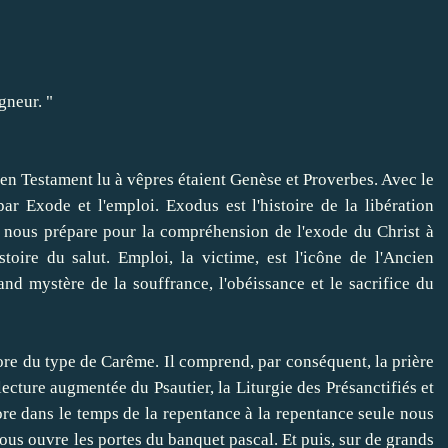
igneur
.
"
ien
Testament
lu
à
vêpres
étaient
Genèse
et
Proverbes
.
Avec le
par
Exode
et
l'emploi
.
Exodus
est
l'histoire de
la libération
nous prépare
pour la compréhension
de l'exode
du Christ
à
stoire
du salut
.
Emploi
, la victime
,
est
l'icône
de l'Ancien
rand mystère
de la souffrance
, l'obéissance
et
le sacrifice du
ore
du type
de Carême
.
Il comprend
,
par conséquent,
la prière
 lecture
augmentée du
Psautier
,
la Liturgie des
Présanctifiés
et
re
dans le
temps
de la repentance
à la repentance
seule nous
ous ouvre les
portes
du banquet
pascal
.
Et puis
,
sur de grands