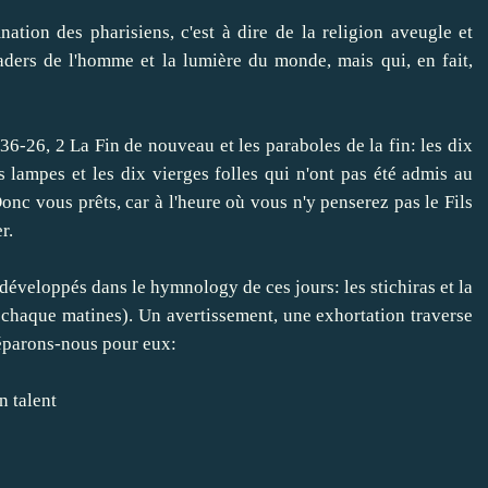
nation des
pharisiens
, c'est à dire
de la religion
aveugle
et
aders
de l'homme
et
la
lumière du monde
, mais
qui
, en fait,
36-26
,
2
La Fin
de nouveau
et
les
paraboles de
la fin
:
les
dix
s lampes
et
les
dix
vierges folles
qui
n'ont pas été admis
au
onc
vous prêts
, car
à l'heure où
vous n'y penserez pas
le Fils
er
.
développés dans
le
hymnology
de ces
jours
:
les
stichiras
et
la
chaque
matines
)
.
Un avertissement
,
une
exhortation
traverse
éparons-nous
pour eux
:
n talent