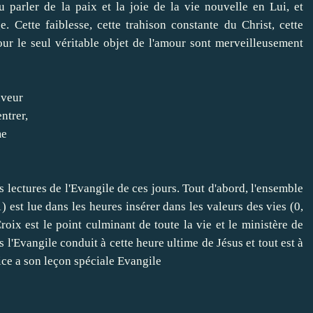
u parler de la
paix et la joie
de la vie nouvelle
en Lui
,
et
ge
.
Cette faiblesse
,
cette trahison
constante
du Christ
,
cette
our
le seul
véritable objet
de l'amour
sont
merveilleusement
veur
entrer
,
me
s lectures
de l'Evangile
de ces
jours
.
Tout d'abord
,
l'ensemble
1
)
est lue
dans les
heures
insérer dans
les valeurs des
vies
(
0
,
Croix
est le point culminant
de toute la vie
et le ministère
de
s
l'Evangile
conduit à
cette heure
ultime
de Jésus
et
tout est
à
ice a son
leçon
spéciale
Evangile