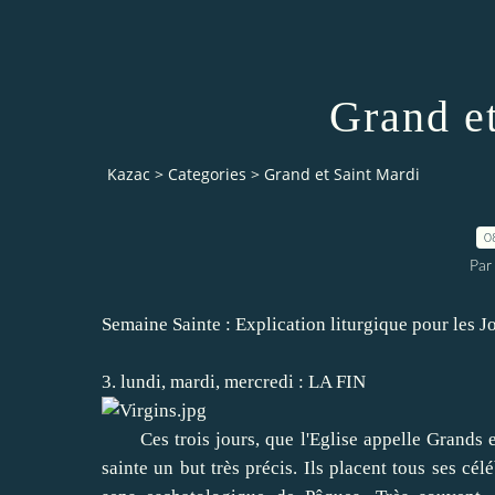
Grand e
Kazac
>
Categories
>
Grand et Saint Mardi
0
Par
Semaine Sainte
:
Explication
liturgique
pour les J
3.
lundi
,
mardi
,
mercredi
:
LA FIN
Ces trois
jours, que
l'Eglise
appelle
Grands e
sainte
un
but
très précis
.
Ils placent
tous
ses
célé