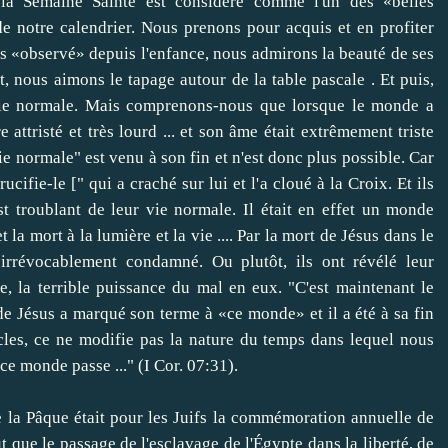
la Semaine Sainte
est
considéré comme l'un
des «
belles
de notre calendrier
.
Nous prenons
pour acquis
et
en profiter
s
«observé»
depuis l'enfance
,
nous admirons
la beauté de ses
t
,
nous aimons
le tapage
autour de la table
pascale
.
Et puis,
ie normale
.
Mais
comprenons-nous
que lorsque le monde
a
re attristé
et très lourd
...
et
son âme
était extrêmement
triste
ie normale
" est venu à
son
fin
et n'est donc plus
possible
.
Car
rucifie-le
["
qui
a craché sur
lui et l'
a cloué
à la Croix
.
Et
ils
st troublant
de leur
vie normale
.
Il était en effet
un monde
et la mort
à la lumière et
la vie
.... Par
la mort de Jésus
dans le
irrévocablement
condamné
.
Ou plutôt
, ils
ont révélé
leur
re
,
la terrible puissance
du mal
en eux.
"
C'est maintenant le
de Jésus
a marqué son
terme à
«ce monde»
et il a été
à sa
fin
cles, ce
ne modifie pas
la nature du temps
dans lequel nous
ce monde passe
...
"
(
I Cor
.
07:31
)
.
e la Pâque
était
pour les Juifs
la
commémoration annuelle
de
ut
que le passage
de l'esclavage
de l'Égypte dans
la liberté
,
de