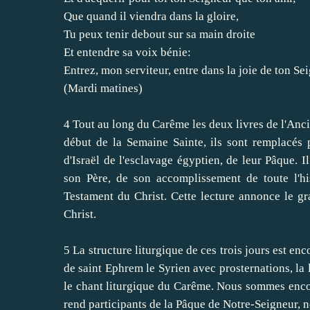
Que
quand
il viendra
dans la gloire
,
Tu peux
tenir debout sur
sa main droite
Et
entendre sa voix
bénie
:
Entrez
,
mon serviteur
,
entre dans la joie
de ton Se
(Mardi
matines
)
4
Tout au long du
Carême
les
deux
livres de l'Anc
début
de la Semaine Sainte
, ils
sont remplacés 
d'Israël
de l'esclavage égyptien
,
de leur
Pâque
.
Il
son Père
,
de son
accomplissement
de toute l'hi
Testament
du Christ
.
Cette lecture
annonce
le g
Christ
.
5
La structure
liturgique de
ces trois jours
est
enc
de
saint Ephrem
le Syrien
avec
prosternations
, la
le
chant liturgique
du Carême
.
Nous sommes enco
rend participants
de la
Pâque
de Notre-Seigneur
,
n