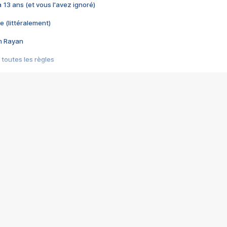
 a 13 ans (et vous l'avez ignoré)
e (littéralement)
im Rayan
 toutes les règles
s les jeux vidéo
us choquant de Rockstar ? - Le scandale BULLY
e plus moche de Steam
du RÊVE tourne au CAUCHEMAR
pendant 8 heures
it… à tort
umiliés par un jeu vidéo
ire - Final Fantasy 8
ti un empire - Age of Empires