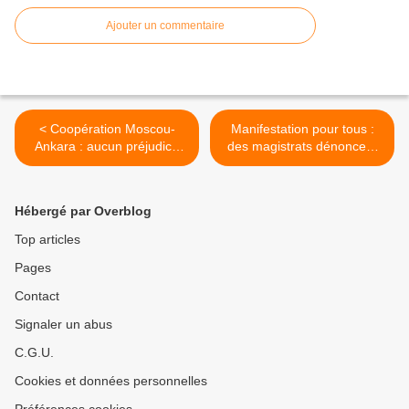
Ajouter un commentaire
< Coopération Moscou-
Manifestation pour tous :
Ankara : aucun préjudice
des magistrats dénoncent
pour les relations chypro-
la légalité de l'arrestation de
greco-russes (Medvedev)
Nicolas >
Hébergé par Overblog
Top articles
Pages
Contact
Signaler un abus
C.G.U.
Cookies et données personnelles