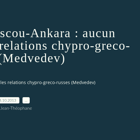
scou-Ankara : aucun
 relations chypro-greco-
 (Medvedev)
les relations chypro-greco-russes (Medvedev)
3.10.2013
…
 Jean-Théophane