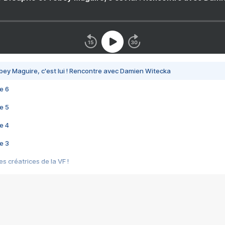
bey Maguire, c'est lui ! Rencontre avec Damien Witecka
e 6
e 5
e 4
e 3
s créatrices de la VF !
e 2
e 1
e Mektoub My Love arrive enfin ! Rencontre avec Shaïn Boumedine et Sal