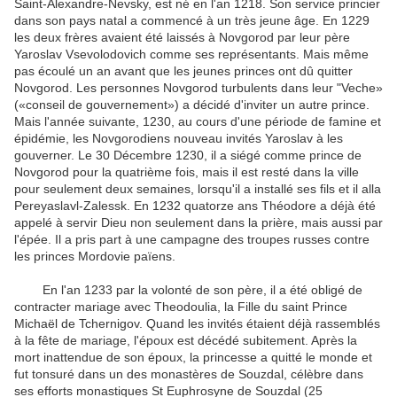
Saint-Alexandre-Nevsky, est né en l'an 1218. Son service princier
dans son pays natal a commencé à un très jeune âge. En 1229
les deux frères avaient été laissés à Novgorod par leur père
Yaroslav Vsevolodovich comme ses représentants. Mais même
pas écoulé un an avant que les jeunes princes ont dû quitter
Novgorod. Les personnes Novgorod turbulents dans leur "Veche»
(«conseil de gouvernement») a décidé d'inviter un autre prince.
Mais l'année suivante, 1230, au cours d'une période de famine et
épidémie, les Novgorodiens nouveau invités Yaroslav à les
gouverner. Le 30 Décembre 1230, il a siégé comme prince de
Novgorod pour la quatrième fois, mais il est resté dans la ville
pour seulement deux semaines, lorsqu'il a installé ses fils et il alla
Pereyaslavl-Zalessk. En 1232 quatorze ans Théodore a déjà été
appelé à servir Dieu non seulement dans la prière, mais aussi par
l'épée. Il a pris part à une campagne des troupes russes contre
les princes Mordovie païens.
En l'an 1233 par la volonté de son père, il a été obligé de
contracter mariage avec Theodoulia, la Fille du saint Prince
Michaël de Tchernigov. Quand les invités étaient déjà rassemblés
à la fête de mariage, l'époux est décédé subitement. Après la
mort inattendue de son époux, la princesse a quitté le monde et
fut tonsuré dans un des monastères de Souzdal, célèbre dans
ses efforts monastiques St Euphrosyne de Souzdal (25