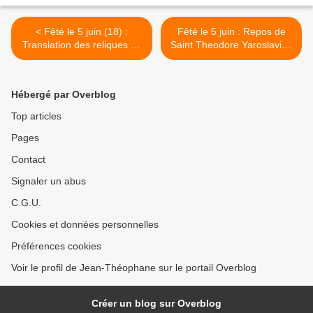
< Fêté le 5 juin (18) :
Fêté le 5 juin : Repos de
Translation des reliques du
Saint Theodore Yaroslavich
Croyant Saint George,
le Grand Frère de Saint
Grand Prince de Chernigov,
Aleksandre Nevsky à
et Kiev
Novgorod >
Hébergé par Overblog
Top articles
Pages
Contact
Signaler un abus
C.G.U.
Cookies et données personnelles
Préférences cookies
Voir le profil de Jean-Théophane sur le portail Overblog
Créer un blog sur Overblog