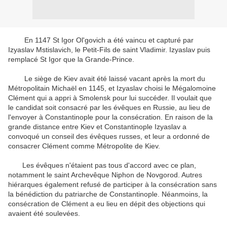
En 1147 St Igor Ol'govich a été vaincu et capturé par
Izyaslav Mstislavich, le Petit-Fils de saint Vladimir. Izyaslav puis
remplacé St Igor que la Grande-Prince.
Le siège de Kiev avait été laissé vacant après la mort du
Métropolitain Michaël en 1145, et Izyaslav choisi le Mégalomoine
Clément qui a appri à Smolensk pour lui succéder. Il voulait que
le candidat soit consacré par les évêques en Russie, au lieu de
l'envoyer à Constantinople pour la consécration. En raison de la
grande distance entre Kiev et Constantinople Izyaslav a
convoqué un conseil des évêques russes, et leur a ordonné de
consacrer Clément comme Métropolite de Kiev.
Les évêques n'étaient pas tous d'accord avec ce plan,
notamment le saint Archevêque Niphon de Novgorod. Autres
hiérarques également refusé de participer à la consécration sans
la bénédiction du patriarche de Constantinople. Néanmoins, la
consécration de Clément a eu lieu en dépit des objections qui
avaient été soulevées.