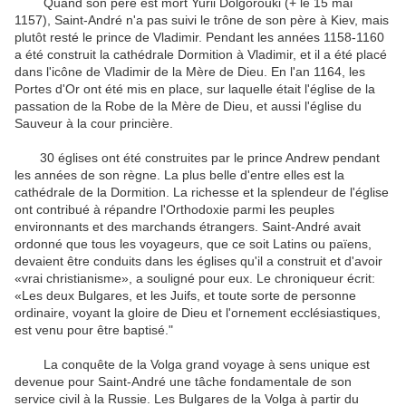
Quand son père est mort Yurii Dolgorouki (+ le 15 mai
1157), Saint-André n'a pas suivi le trône de son père à Kiev, mais
plutôt resté le prince de Vladimir. Pendant les années 1158-1160
a été construit la cathédrale Dormition à Vladimir, et il a été placé
dans l'icône de Vladimir de la Mère de Dieu. En l'an 1164, les
Portes d'Or ont été mis en place, sur laquelle était l'église de la
passation de la Robe de la Mère de Dieu, et aussi l'église du
Sauveur à la cour princière.
30 églises ont été construites par le prince Andrew pendant
les années de son règne. La plus belle d'entre elles est la
cathédrale de la Dormition. La richesse et la splendeur de l'église
ont contribué à répandre l'Orthodoxie parmi les peuples
environnants et des marchands étrangers. Saint-André avait
ordonné que tous les voyageurs, que ce soit Latins ou païens,
devaient être conduits dans les églises qu'il a construit et d'avoir
«vrai christianisme», a souligné pour eux. Le chroniqueur écrit:
«Les deux Bulgares, et les Juifs, et toute sorte de personne
ordinaire, voyant la gloire de Dieu et l'ornement ecclésiastiques,
est venu pour être baptisé."
La conquête de la Volga grand voyage à sens unique est
devenue pour Saint-André une tâche fondamentale de son
service civil à la Russie. Les Bulgares de la Volga à partir du