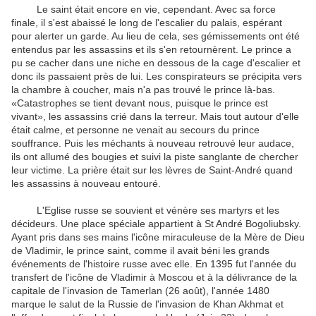
Le saint était encore en vie, cependant. Avec sa force
finale, il s'est abaissé le long de l'escalier du palais, espérant
pour alerter un garde. Au lieu de cela, ses gémissements ont été
entendus par les assassins et ils s'en retournèrent. Le prince a
pu se cacher dans une niche en dessous de la cage d'escalier et
donc ils passaient près de lui. Les conspirateurs se précipita vers
la chambre à coucher, mais n'a pas trouvé le prince là-bas.
«Catastrophes se tient devant nous, puisque le prince est
vivant», les assassins crié dans la terreur. Mais tout autour d'elle
était calme, et personne ne venait au secours du prince
souffrance. Puis les méchants à nouveau retrouvé leur audace,
ils ont allumé des bougies et suivi la piste sanglante de chercher
leur victime. La prière était sur les lèvres de Saint-André quand
les assassins à nouveau entouré.
L'Eglise russe se souvient et vénère ses martyrs et les
décideurs. Une place spéciale appartient à St André Bogoliubsky.
Ayant pris dans ses mains l'icône miraculeuse de la Mère de Dieu
de Vladimir, le prince saint, comme il avait béni les grands
événements de l'histoire russe avec elle. En 1395 fut l'année du
transfert de l'icône de Vladimir à Moscou et à la délivrance de la
capitale de l'invasion de Tamerlan (26 août), l'année 1480
marque le salut de la Russie de l'invasion de Khan Akhmat et