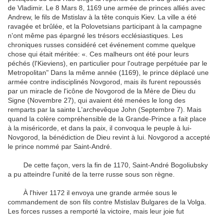
de Vladimir. Le 8 Mars 8, 1169 une armée de princes alliés avec
Andrew, le fils de Mstislav à la tête conquis Kiev. La ville a été
ravagée et brûlée, et la Polovetsians participant à la campagne
n'ont même pas épargné les trésors ecclésiastiques. Les
chroniques russes considéré cet événement comme quelque
chose qui était méritée: «. Ces malheurs ont été pour leurs
péchés (l'Kieviens), en particulier pour l'outrage perpétuée par le
Metropolitan" Dans la même année (1169), le prince déplacé une
armée contre indisciplinés Novgorod, mais ils furent repoussés
par un miracle de l'icône de Novgorod de la Mère de Dieu du
Signe (Novembre 27), qui avaient été menées le long des
remparts par la sainte L'archevêque John (Septembre 7). Mais
quand la colère compréhensible de la Grande-Prince a fait place
à la miséricorde, et dans la paix, il convoqua le peuple à lui-
Novgorod, la bénédiction de Dieu revint à lui. Novgorod a accepté
le prince nommé par Saint-André.
De cette façon, vers la fin de 1170, Saint-André Bogoliubsky
a pu atteindre l'unité de la terre russe sous son règne.
À l'hiver 1172 il envoya une grande armée sous le
commandement de son fils contre Mstislav Bulgares de la Volga.
Les forces russes a remporté la victoire, mais leur joie fut