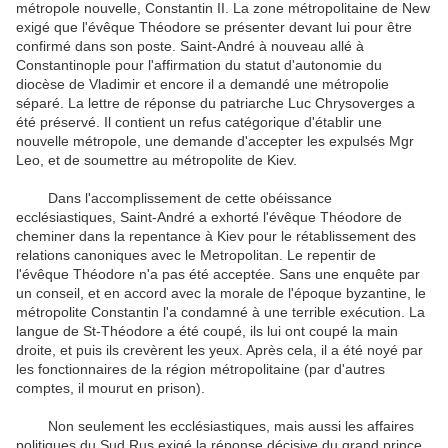
métropole nouvelle, Constantin II. La zone métropolitaine de New
exigé que l'évêque Théodore se présenter devant lui pour être
confirmé dans son poste. Saint-André à nouveau allé à
Constantinople pour l'affirmation du statut d'autonomie du
diocèse de Vladimir et encore il a demandé une métropolie
séparé. La lettre de réponse du patriarche Luc Chrysoverges a
été préservé. Il contient un refus catégorique d'établir une
nouvelle métropole, une demande d'accepter les expulsés Mgr
Leo, et de soumettre au métropolite de Kiev.
Dans l'accomplissement de cette obéissance
ecclésiastiques, Saint-André a exhorté l'évêque Théodore de
cheminer dans la repentance à Kiev pour le rétablissement des
relations canoniques avec le Metropolitan. Le repentir de
l'évêque Théodore n'a pas été acceptée. Sans une enquête par
un conseil, et en accord avec la morale de l'époque byzantine, le
métropolite Constantin l'a condamné à une terrible exécution. La
langue de St-Théodore a été coupé, ils lui ont coupé la main
droite, et puis ils crevèrent les yeux. Après cela, il a été noyé par
les fonctionnaires de la région métropolitaine (par d'autres
comptes, il mourut en prison).
Non seulement les ecclésiastiques, mais aussi les affaires
politiques du Sud Rus exigé la réponse décisive du grand prince