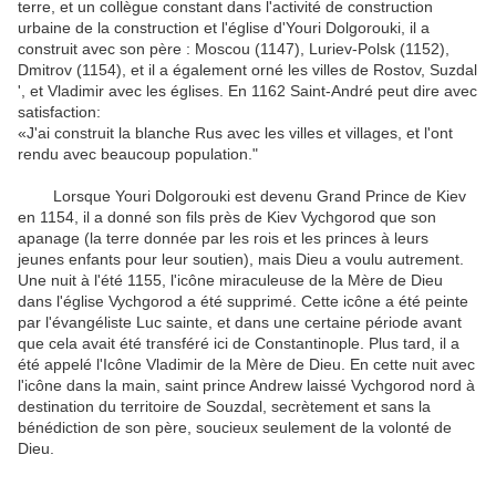
terre, et un collègue constant dans l'activité de construction
urbaine de la construction et l'église d'Youri Dolgorouki, il a
construit avec son père : Moscou (1147), Luriev-Polsk (1152),
Dmitrov (1154), et il a également orné les villes de Rostov, Suzdal
', et Vladimir avec les églises. En 1162 Saint-André peut dire avec
satisfaction:
«J'ai construit la blanche Rus avec les villes et villages, et l'ont
rendu avec beaucoup population."
Lorsque Youri Dolgorouki est devenu Grand Prince de Kiev
en 1154, il a donné son fils près de Kiev Vychgorod que son
apanage (la terre donnée par les rois et les princes à leurs
jeunes enfants pour leur soutien), mais Dieu a voulu autrement.
Une nuit à l'été 1155, l'icône miraculeuse de la Mère de Dieu
dans l'église Vychgorod a été supprimé. Cette icône a été peinte
par l'évangéliste Luc sainte, et dans une certaine période avant
que cela avait été transféré ici de Constantinople. Plus tard, il a
été appelé l'Icône Vladimir de la Mère de Dieu. En cette nuit avec
l'icône dans la main, saint prince Andrew laissé Vychgorod nord à
destination du territoire de Souzdal, secrètement et sans la
bénédiction de son père, soucieux seulement de la volonté de
Dieu.