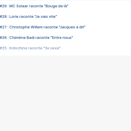
#29 : MC Solaar raconte "Bouge de là"
28 : Lorie raconte "Je vais vite"
#27 : Christophe Willem raconte "Jacques a dit"
#26 : Chimène Badi raconte "Entre nous"
#25 : Indochine raconte "3e sexe"
#24 : Zaho raconte "C'est chelou"
#23 : Patrick Bruel raconte "Au café des délices"
#22 : Kyo raconte "Le chemin"
#21 : Nolwenn Leroy raconte "Cassé"
#20 : Patrick Hernandez raconte "Born to be alive"
#19 : Lorie raconte "Près de moi"
#18 : Michael Jones raconte "A nos actes manqués" (avec Jean-Jacque