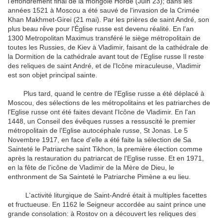
l'effondrement final de la mongole Horde (Juin 23); dans les
années 1521 à Moscou a été sauvé de l'invasion de la Crimée
Khan Makhmet-Girei (21 mai). Par les prières de saint André, son
plus beau rêve pour l'Église russe est devenu réalité. En l'an
1300 Metropolitan Maximus transféré le siège métropolitain de
toutes les Russies, de Kiev à Vladimir, faisant de la cathédrale de
la Dormition de la cathédrale avant tout de l'Eglise russe Il reste
des reliques de saint André, et de l'Icône miraculeuse, Vladimir
est son objet principal sainte.
Plus tard, quand le centre de l'Eglise russe a été déplacé à
Moscou, des sélections de les métropolitains et les patriarches de
l'Eglise russe ont été faites devant l'Icône de Vladimir. En l'an
1448, un Conseil des évêques russes a ressuscité le premier
métropolitain de l'Eglise autocéphale russe, St Jonas. Le 5
Novembre 1917, en face d'elle a été faite la sélection de Sa
Sainteté le Patriarche saint Tikhon, la première élection comme
après la restauration du patriarcat de l'Eglise russe. Et en 1971,
en la fête de l'icône de Vladimir de la Mère de Dieu, le
enthronment de Sa Sainteté le Patriarche Pimène a eu lieu.
L'activité liturgique de Saint-André était à multiples facettes
et fructueuse. En 1162 le Seigneur accordée au saint prince une
grande consolation: à Rostov on a découvert les reliques des