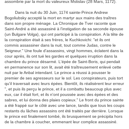
assombrie par la mort du valeureux Mstislav (28 Mars, 1172).
Dans la nuit du 30 Juin, 1174 sainte-Prince Andrew
Bogoliubsky accepté la mort en martyr aux mains des traîtres
dans son propre ménage. La Chronique de Tver raconte que
Saint-André a été assassiné à l'instigation de sa seconde épouse
(un Bulgare Volga), qui ont participé à la conspiration. A la tête de
la conspiration était à ses frères, le Kuchkovichi: "et ils ont
commis assassiner dans la nuit, tout comme Judas, contre le
Seigneur." Une foule d'assassins, vingt hommes, éclatent dans la
cour après, ils ont tué les gardes et quelques irruption dans la
chambre du prince désarmé. L'épée de Saint-Boris, qui pendait
en permanence sur son lit, avait été traîtreusement enlevé cette
nuit par le Anbal intendant. Le prince a réussi à pousser le
premier de ses agresseurs sur le sol. Les conspirateurs, puis tort
qu'il traversait avec leurs épées. Bientôt, ils réalisèrent leur erreur
", et puis ils perçu le prince, et il a combattu beaucoup plus avec
eux, car il était fort, et ils n'ont poussée avec des épées et des
sabres, et lui donna des plaies copieux." Le front du prince sainte
a été frappé sur le côté avec une lance, tandis que tous les coups
restants du lâches assassins ont été traités par derrière. Lorsque
le prince est finalement tombé, ils brusquement se précipita hors
de la chambre à coucher, emmenant leur complice assassiné.