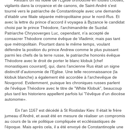
Restant un fils fidèle de l'Eglise orthodoxe en toutes choses,
vigilants dans la croyance et de canons, de Saint-André s'est
tourné vers le patriarche de Constantinople avec une demande
d'établir une filiale séparée métropolitaine pour le nord-Rus. Et
avec la lettre du prince d'accord il voyagea à Byzance le candidat
choisi par le prince Théodore, l'archimandrite de Suzdal.
Patriarche Chrysoverges Luc, cependant, n'a accepté de
consacrer Théodore comme évêque de Vladimir, mais pas tant
que métropolitain. Pourtant dans le même temps, voulant
défendre la position du prince Andrew comme le plus puissant
parmi les chefs de la terre russe, le patriarche honorés évêque
Théodore avec le droit de porter le blanc klobuk [chef
monastiques couvrant], qui, dans l'ancienne Rus était un signe
distinctif d'autonomie de l'Eglise. Une telle reconnaissance (la
klobuk blanche) a également été accordée à l'archevêque de
Novgorod. Evidemment, puisque les chroniques russes parlent
de l'évêque Théodore avec le titre de "White Klobuk", beaucoup
plus tard les historiens appellent parfois lui "l'évêque d'un diocèse
autonome».
En l'an 1167 est décédé à St Rostislav Kiev. Il était le frère
jumeau d'André, et avait été en mesure de réaliser un compromis
au cours de la vie politique compliquée et ecclésiastiques de
l'époque. Mais après cela, il a été envoyé de Constantinople une