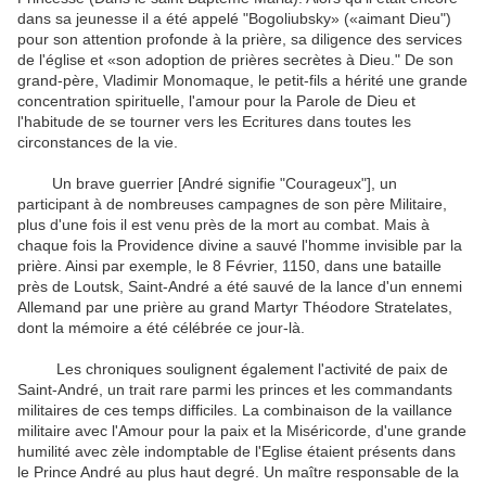
dans sa jeunesse il a été appelé "Bogoliubsky» («aimant Dieu")
pour son attention profonde à la prière, sa diligence des services
de l'église et «son adoption de prières secrètes à Dieu." De son
grand-père, Vladimir Monomaque, le petit-fils a hérité une grande
concentration spirituelle, l'amour pour la Parole de Dieu et
l'habitude de se tourner vers les Ecritures dans toutes les
circonstances de la vie.
Un brave guerrier [André signifie "Courageux"], un
participant à de nombreuses campagnes de son père Militaire,
plus d'une fois il est venu près de la mort au combat. Mais à
chaque fois la Providence divine a sauvé l'homme invisible par la
prière. Ainsi par exemple, le 8 Février, 1150, dans une bataille
près de Loutsk, Saint-André a été sauvé de la lance d'un ennemi
Allemand par une prière au grand Martyr Théodore Stratelates,
dont la mémoire a été célébrée ce jour-là.
Les chroniques soulignent également l'activité de paix de
Saint-André, un trait rare parmi les princes et les commandants
militaires de ces temps difficiles. La combinaison de la vaillance
militaire avec l'Amour pour la paix et la Miséricorde, d'une grande
humilité avec zèle indomptable de l'Eglise étaient présents dans
le Prince André au plus haut degré. Un maître responsable de la