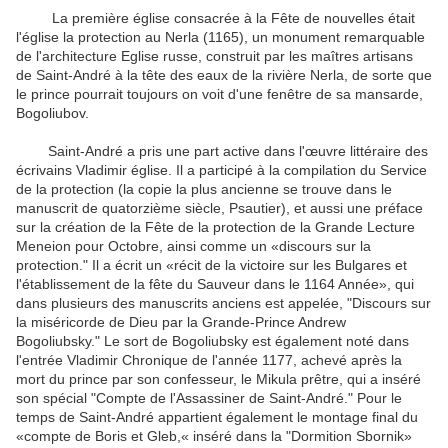
La première église consacrée à la Fête de nouvelles était
l'église la protection au Nerla (1165), un monument remarquable
de l'architecture Eglise russe, construit par les maîtres artisans
de Saint-André à la tête des eaux de la rivière Nerla, de sorte que
le prince pourrait toujours on voit d'une fenêtre de sa mansarde,
Bogoliubov.
Saint-André a pris une part active dans l'œuvre littéraire des
écrivains Vladimir église. Il a participé à la compilation du Service
de la protection (la copie la plus ancienne se trouve dans le
manuscrit de quatorzième siècle, Psautier), et aussi une préface
sur la création de la Fête de la protection de la Grande Lecture
Meneion pour Octobre, ainsi comme un «discours sur la
protection." Il a écrit un «récit de la victoire sur les Bulgares et
l'établissement de la fête du Sauveur dans le 1164 Année», qui
dans plusieurs des manuscrits anciens est appelée, "Discours sur
la miséricorde de Dieu par la Grande-Prince Andrew
Bogoliubsky." Le sort de Bogoliubsky est également noté dans
l'entrée Vladimir Chronique de l'année 1177, achevé après la
mort du prince par son confesseur, le Mikula prêtre, qui a inséré
son spécial "Compte de l'Assassiner de Saint-André." Pour le
temps de Saint-André appartient également le montage final du
«compte de Boris et Gleb,« inséré dans la "Dormition Sbornik»