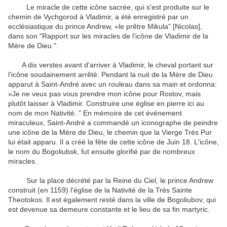
Le miracle de cette icône sacrée, qui s'est produite sur le
chemin de Vychgorod à Vladimir, a été enregistré par un
ecclésiastique du prince Andrew, «le prêtre Mikula" [Nicolas],
dans son "Rapport sur les miracles de l'icône de Vladimir de la
Mère de Dieu ".
A dix verstes avant d'arriver à Vladimir, le cheval portant sur
l'icône soudainement arrêté. Pendant la nuit de la Mère de Dieu
apparut à Saint-André avec un rouleau dans sa main et ordonna:
«Je ne veux pas vous prendre mon icône pour Rostov, mais
plutôt laisser à Vladimir. Construire une église en pierre ici au
nom de mon Nativité. " En mémoire de cet événement
miraculeux, Saint-André a commandé un iconographe de peindre
une icône de la Mère de Dieu, le chemin que la Vierge Très Pur
lui était apparu. Il a créé la fête de cette icône de Juin 18. L'icône,
le nom du Bogoliubsk, fut ensuite glorifié par de nombreux
miracles.
Sur la place décrété par la Reine du Ciel, le prince Andrew
construit (en 1159) l'église de la Nativité de la Très Sainte
Theotokos. Il est également resté dans la ville de Bogoliubov, qui
est devenue sa demeure constante et le lieu de sa fin martyric.