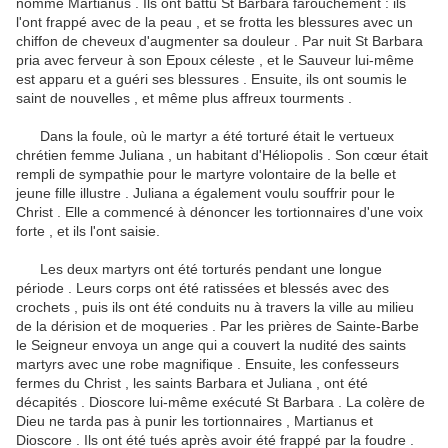
nommé Martianus .
Ils ont battu St Barbara farouchement : ils
l'ont frappé avec de la peau , et se frotta les blessures avec un
chiffon de cheveux d'augmenter sa douleur .
Par nuit St Barbara
pria avec ferveur à son Epoux céleste , et le Sauveur lui-même
est apparu et a guéri ses blessures .
Ensuite, ils ont soumis le
saint de nouvelles , et même plus affreux tourments .
Dans la foule, où le martyr a été torturé était le vertueux
chrétien femme Juliana , un habitant d'Héliopolis .
Son cœur était
rempli de sympathie pour le martyre volontaire de la belle et
jeune fille illustre .
Juliana a également voulu souffrir pour le
Christ .
Elle a commencé à dénoncer les tortionnaires d'une voix
forte , et ils l'ont saisie.
Les deux martyrs ont été torturés pendant une longue
période .
Leurs corps ont été ratissées et blessés avec des
crochets , puis ils ont été conduits nu à travers la ville au milieu
de la dérision et de moqueries .
Par les prières de Sainte-Barbe
le Seigneur envoya un ange qui a couvert la nudité des saints
martyrs avec une robe magnifique .
Ensuite, les confesseurs
fermes du Christ , les saints Barbara et Juliana , ont été
décapités .
Dioscore lui-même exécuté St Barbara .
La colère de
Dieu ne tarda pas à punir les tortionnaires , Martianus et
Dioscore .
Ils ont été tués après avoir été frappé par la foudre .