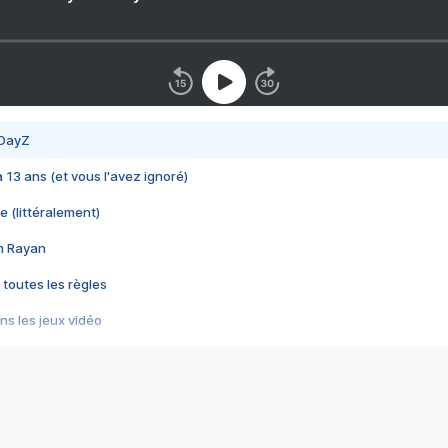
 DayZ
 a 13 ans (et vous l'avez ignoré)
e (littéralement)
im Rayan
 toutes les règles
s les jeux vidéo
us choquant de Rockstar ? - Le scandale BULLY
e plus moche de Steam
du RÊVE tourne au CAUCHEMAR