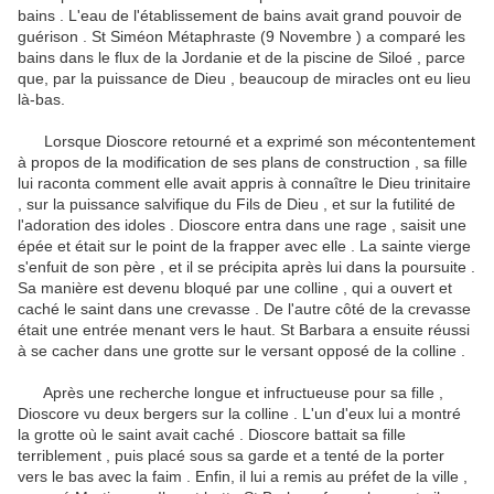
bains .
L'eau de l'établissement de bains avait grand pouvoir de
guérison .
St Siméon Métaphraste (9 Novembre ) a comparé les
bains dans le flux de la Jordanie et de la piscine de Siloé , parce
que, par la puissance de Dieu , beaucoup de miracles ont eu lieu
là-bas.
Lorsque Dioscore retourné et a exprimé son mécontentement
à propos de la modification de ses plans de construction , sa fille
lui raconta comment elle avait appris à connaître le Dieu trinitaire
, sur la puissance salvifique du Fils de Dieu , et sur ​​la futilité de
l'adoration des idoles .
Dioscore entra dans une rage , saisit une
épée et était sur le point de la frapper avec elle .
La sainte vierge
s'enfuit de son père , et il se précipita après lui dans la poursuite .
Sa manière est devenu bloqué par une colline , qui a ouvert et
caché le saint dans une crevasse .
De l'autre côté de la crevasse
était une entrée menant vers le haut.
St Barbara a ensuite réussi
à se cacher dans une grotte sur le versant opposé de la colline .
Après une recherche longue et infructueuse pour sa fille ,
Dioscore vu deux bergers sur la colline .
L'un d'eux lui a montré
la grotte où le saint avait caché .
Dioscore battait sa fille
terriblement , puis placé sous sa garde et a tenté de la porter
vers le bas avec la faim .
Enfin, il lui a remis au préfet de la ville ,