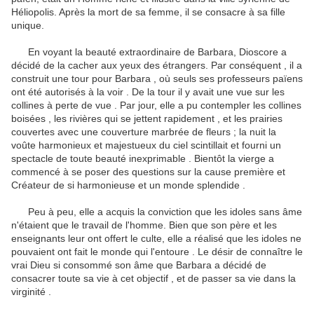
Héliopolis.
Après la mort de sa femme, il se consacre à sa fille
unique.
En voyant la beauté extraordinaire de Barbara, Dioscore a
décidé de la cacher aux yeux des étrangers.
Par conséquent , il a
construit une tour pour Barbara , où seuls ses professeurs païens
ont été autorisés à la voir .
De la tour il y avait une vue sur les
collines à perte de vue .
Par jour, elle a pu contempler les collines
boisées , les rivières qui se jettent rapidement , et les prairies
couvertes avec une couverture marbrée de fleurs ; la nuit la
voûte harmonieux et majestueux du ciel scintillait et fourni un
spectacle de toute beauté inexprimable .
Bientôt la vierge a
commencé à se poser des questions sur la cause première et
Créateur de si harmonieuse et un monde splendide .
Peu à peu, elle a acquis la conviction que les idoles sans âme
n'étaient que le travail de l'homme.
Bien que son père et les
enseignants leur ont offert le culte, elle a réalisé que les idoles ne
pouvaient ont fait le monde qui l'entoure .
Le désir de connaître le
vrai Dieu si consommé son âme que Barbara a décidé de
consacrer toute sa vie à cet objectif , et de passer sa vie dans la
virginité .