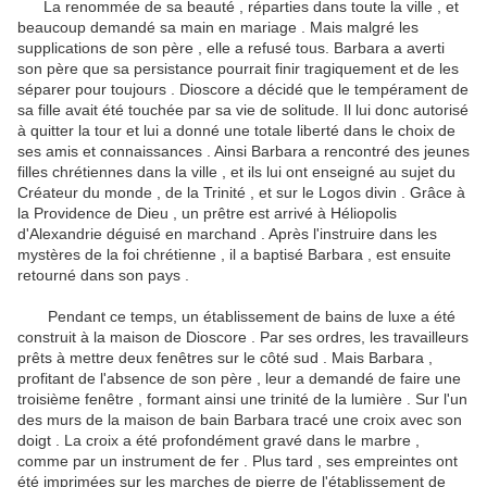
La renommée de sa beauté , réparties dans toute la ville , et
beaucoup demandé sa main en mariage .
Mais malgré les
supplications de son père , elle a refusé tous.
Barbara a averti
son père que sa persistance pourrait finir tragiquement et de les
séparer pour toujours .
Dioscore a décidé que le tempérament de
sa fille avait été touchée par sa vie de solitude.
Il lui donc autorisé
à quitter la tour et lui a donné une totale liberté dans le choix de
ses amis et connaissances .
Ainsi Barbara a rencontré des jeunes
filles chrétiennes dans la ville , et ils lui ont enseigné au sujet du
Créateur du monde , de la Trinité , et sur ​​le Logos divin .
Grâce à
la Providence de Dieu , un prêtre est arrivé à Héliopolis
d'Alexandrie déguisé en marchand .
Après l'instruire dans les
mystères de la foi chrétienne , il a baptisé Barbara , est ensuite
retourné dans son pays .
Pendant ce temps, un établissement de bains de luxe a été
construit à la maison de Dioscore .
Par ses ordres, les travailleurs
prêts à mettre deux fenêtres sur le côté sud .
Mais Barbara ,
profitant de l'absence de son père , leur a demandé de faire une
troisième fenêtre , formant ainsi une trinité de la lumière .
Sur l'un
des murs de la maison de bain Barbara tracé une croix avec son
doigt .
La croix a été profondément gravé dans le marbre ,
comme par un instrument de fer .
Plus tard , ses empreintes ont
été imprimées sur les marches de pierre de l'établissement de