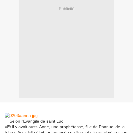
Publicité
Selon
l'Evangile de saint
Luc :
«
Et il y avait
aussi Anne
,
une prophétesse
,
fille de Phanuel
de
la
tribu d'Aser
.
Elle était
fort avancée en âge
,
et elle avait vécu
avec