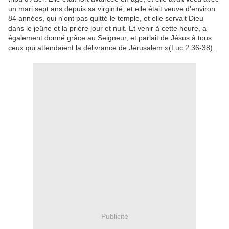
un mari
sept ans
depuis sa virginité
;
et
elle était veuve
d'environ
84 années
,
qui n'ont pas quitté
le temple
,
et elle servait Dieu
dans le jeûne et
la prière
jour et nuit
.
Et
venir
à cette heure
, a
également donné
grâce au Seigneur
,
et
parlait de Jésus
à tous
ceux qui
attendaient la délivrance
de Jérusalem
»(Luc
2:36-38
)
.
Publicité