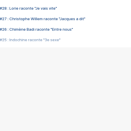
28 : Lorie raconte "Je vais vite"
#27 : Christophe Willem raconte "Jacques a dit"
#26 : Chimène Badi raconte "Entre nous"
#25 : Indochine raconte "3e sexe"
#24 : Zaho raconte "C'est chelou"
#23 : Patrick Bruel raconte "Au café des délices"
#22 : Kyo raconte "Le chemin"
#21 : Nolwenn Leroy raconte "Cassé"
#20 : Patrick Hernandez raconte "Born to be alive"
#19 : Lorie raconte "Près de moi"
#18 : Michael Jones raconte "A nos actes manqués" (avec Jean-Jacque
#17 : Khaled raconte "Aïcha"