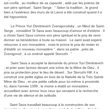
est confié , au meilleur de sa capacité , aidé par les prières de
son père spirituel , Saint-Serge . " Selon la tradition , le grand
bien à l'extérieur des murs de la Lavra a été construit quand il a
été higoumène .
Le Prince Yuri Dimitrievich Zvenigorodsky , un filleul de Saint-
Serge , considéré St Sava avec beaucoup d'amour et d'estime .
Il
a choisi Saint Sava comme son père spirituel et le pria de venir
donner sa bénédiction à toute sa maison .
Le saint avait espéré
retourner à son monastère , mais le prince le pria de rester et
d'établir un nouveau monastère ", dans sa patrie , près de
Zvenigorod , à un endroit appelé Storozhi . "
Saint Sava a accepté la demande du prince Yuri Dimitrievich
, et prier avec larmes devant une icône de la Mère de Dieu , il
pria sa protection pour le lieu de désert .
Sur Storozhi Hill, il a
construit une petite église en bois de la Nativité de la Très Sainte
Mère de Dieu , et une petite cellule pour lui-même à proximité.
Ici, dans l'année 1399 , le moine a établi un monastère ,
accueillant avec amour tous ceux qui venaient à la recherche
d'une vie de silence et de solitude.
Saint Sava travaillait beaucoup à la construction de son