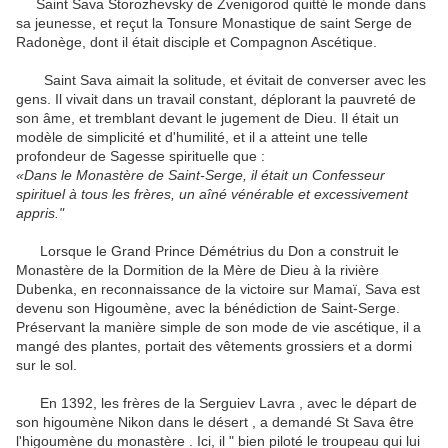
Saint Sava Storozhevsky de Zvenigorod quitté le monde dans
sa jeunesse, et reçut la Tonsure Monastique de saint Serge de
Radonège, dont il était disciple et Compagnon Ascétique.
Saint Sava aimait la solitude, et évitait de converser avec les
gens.
Il vivait dans un travail constant, déplorant la pauvreté de
son âme, et tremblant devant le jugement de Dieu.
Il était un
modèle de simplicité et d'humilité, et il a atteint une telle
profondeur de Sagesse spirituelle que :
«Dans le Monastère de Saint-Serge, il était un Confesseur
spirituel à tous les frères, un aîné vénérable et excessivement
appris."
Lorsque le Grand Prince Démétrius du Don a construit le
Monastère de la Dormition de la Mère de Dieu à la rivière
Dubenka, en reconnaissance de la victoire sur Mamaï, Sava est
devenu son Higoumène, avec la bénédiction de Saint-Serge.
Préservant la manière simple de son mode de vie ascétique, il a
mangé des plantes, portait des vêtements grossiers et a dormi
sur le sol.
En 1392, les frères de la Serguiev Lavra , avec le départ de
son higoumène Nikon dans le désert , a demandé St Sava être
l'higoumène du monastère .
Ici, il " bien piloté le troupeau qui lui