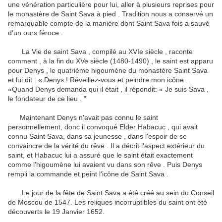
une vénération particulière pour lui, aller à plusieurs reprises pour
le monastère de Saint Sava à pied .
Tradition nous a conservé un
remarquable compte de la manière dont Saint Sava fois a sauvé
d'un ours féroce .
La Vie de saint Sava , compilé au XVIe siècle , raconte
comment , à la fin du XVe siècle (1480-1490) , le saint est apparu
pour Denys , le quatrième higoumène du monastère Saint Sava
et lui dit : « Denys !
Réveillez-vous et peindre mon icône .
«Quand Denys demanda qui il était , il répondit: « Je suis Sava ,
le fondateur de ce lieu . "
Maintenant Denys n'avait pas connu le saint
personnellement, donc il convoqué Elder Habacuc , qui avait
connu Saint Sava, dans sa jeunesse , dans l'espoir de se
convaincre de la vérité du rêve .
Il a décrit l'aspect extérieur du
saint, et Habacuc lui a assuré que le saint était exactement
comme l'higoumène lui avaient vu dans son rêve .
Puis Denys
rempli la commande et peint l'icône de Saint Sava .
Le jour de la fête de Saint Sava a été créé au sein du Conseil
de Moscou de 1547.
Les reliques incorruptibles du saint ont été
découverts le 19 Janvier 1652.