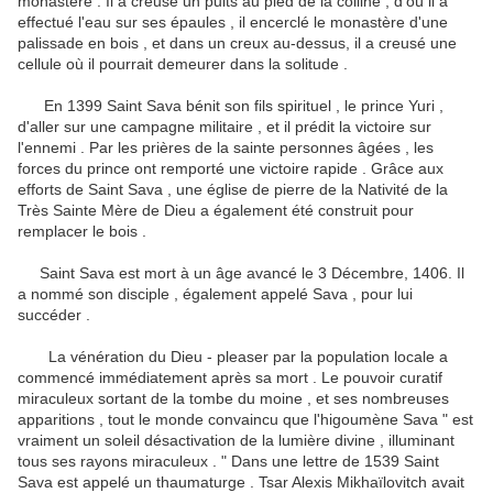
monastère .
Il a creusé un puits au pied de la colline , d'où il a
effectué l'eau sur ses épaules , il encerclé le monastère d'une
palissade en bois , et dans un creux au-dessus, il a creusé une
cellule où il pourrait demeurer dans la solitude .
En 1399 Saint Sava bénit son fils spirituel , le prince Yuri ,
d'aller sur une campagne militaire , et il prédit la victoire sur
l'ennemi .
Par les prières de la sainte personnes âgées , les
forces du prince ont remporté une victoire rapide .
Grâce aux
efforts de Saint Sava , une église de pierre de la Nativité de la
Très Sainte Mère de Dieu a également été construit pour
remplacer le bois .
Saint Sava est mort à un âge avancé le 3 Décembre, 1406.
Il
a nommé son disciple , également appelé Sava , pour lui
succéder .
La vénération du Dieu - pleaser par la population locale a
commencé immédiatement après sa mort .
Le pouvoir curatif
miraculeux sortant de la tombe du moine , et ses nombreuses
apparitions , tout le monde convaincu que l'higoumène Sava " est
vraiment un soleil désactivation de la lumière divine , illuminant
tous ses rayons miraculeux . " Dans une lettre de 1539 Saint
Sava est appelé un
thaumaturge .
Tsar Alexis Mikhaïlovitch avait