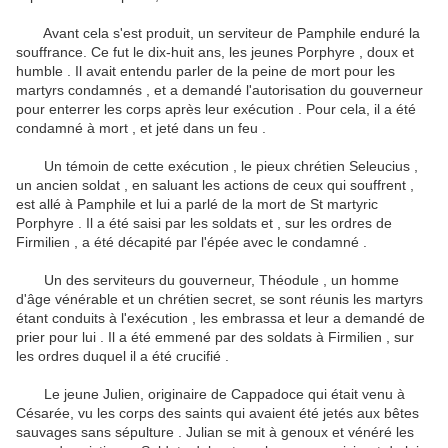
Avant cela s'est produit, un serviteur de Pamphile enduré la
souffrance.
Ce fut le dix-huit ans, les jeunes Porphyre , doux et
humble .
Il avait entendu parler de la peine de mort pour les
martyrs condamnés , et a demandé l'autorisation du gouverneur
pour enterrer les corps après leur exécution .
Pour cela, il a été
condamné à mort , et jeté dans un feu .
Un témoin de cette exécution , le pieux chrétien Seleucius ,
un ancien soldat , en saluant les actions de ceux qui souffrent ,
est allé à Pamphile et lui a parlé de la mort de St martyric
Porphyre .
Il a été saisi par les soldats et , sur les ordres de
Firmilien , a été décapité par l'épée avec le condamné .
Un des serviteurs du gouverneur, Théodule , un homme
d'âge vénérable et un chrétien secret, se sont réunis les martyrs
étant conduits à l'exécution , les embrassa et leur a demandé de
prier pour lui .
Il a été emmené par des soldats à Firmilien , sur
les ordres duquel il a été crucifié .
Le jeune Julien, originaire de Cappadoce qui était venu à
Césarée, vu les corps des saints qui avaient été jetés aux bêtes
sauvages sans sépulture .
Julian se mit à genoux et vénéré les