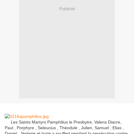
Publicité
Les Saints Martyrs Pamphilius le Presbytre, Valens Diacre,
Paul , Porphyre , Seleucius , Théodule , Julien, Samuel , Elias ,
Daniel , Jérémie et Isaïe a souffert pendant la persécution contre