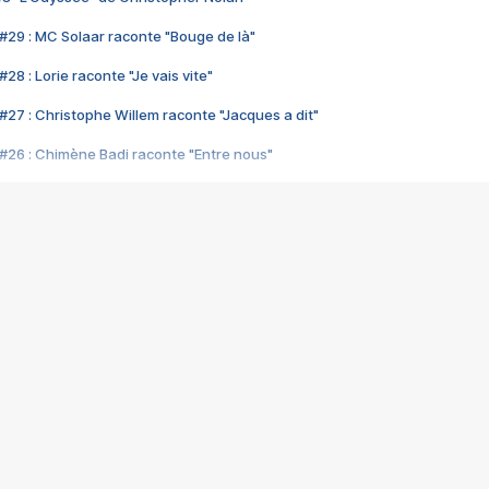
#29 : MC Solaar raconte "Bouge de là"
28 : Lorie raconte "Je vais vite"
#27 : Christophe Willem raconte "Jacques a dit"
#26 : Chimène Badi raconte "Entre nous"
#25 : Indochine raconte "3e sexe"
#24 : Zaho raconte "C'est chelou"
#23 : Patrick Bruel raconte "Au café des délices"
#22 : Kyo raconte "Le chemin"
#21 : Nolwenn Leroy raconte "Cassé"
#20 : Patrick Hernandez raconte "Born to be alive"
#19 : Lorie raconte "Près de moi"
#18 : Michael Jones raconte "A nos actes manqués" (avec Jean-Jacque