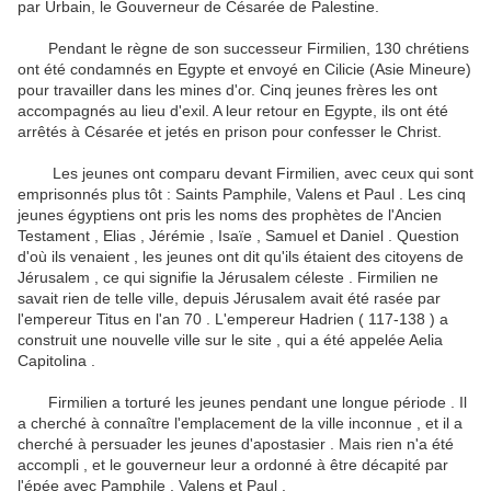
par Urbain, le Gouverneur de Césarée de Palestine.
Pendant le règne de son successeur Firmilien, 130 chrétiens
ont été condamnés en Egypte et envoyé en Cilicie (Asie Mineure)
pour travailler dans les mines d'or.
Cinq jeunes frères les ont
accompagnés au lieu d'exil.
A leur retour en Egypte, ils ont été
arrêtés à Césarée et jetés en prison pour confesser le Christ.
Les jeunes ont comparu devant Firmilien, avec ceux qui sont
emprisonnés plus tôt : Saints Pamphile, Valens et Paul .
Les cinq
jeunes égyptiens ont pris les noms des prophètes de l'Ancien
Testament , Elias , Jérémie , Isaïe , Samuel et Daniel .
Question
d'où ils venaient , les jeunes ont dit qu'ils étaient des citoyens de
Jérusalem , ce qui signifie la Jérusalem céleste .
Firmilien ne
savait rien de telle ville, depuis Jérusalem avait été rasée par
l'empereur Titus en l'an 70 . L'empereur Hadrien ( 117-138 ) a
construit une nouvelle ville sur le site , qui a été appelée Aelia
Capitolina .
Firmilien a torturé les jeunes pendant une longue période .
Il
a cherché à connaître l'emplacement de la ville inconnue , et il a
cherché à persuader les jeunes d'apostasier .
Mais rien n'a été
accompli , et le gouverneur leur a ordonné à être décapité par
l'épée avec Pamphile , Valens et Paul .