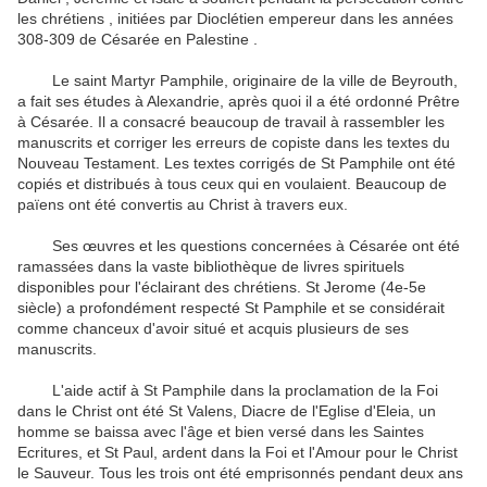
les chrétiens , initiées par Dioclétien empereur dans les années
308-309 de Césarée
en Palestine .
Le saint Martyr Pamphile, originaire de la ville de Beyrouth,
a fait ses études à Alexandrie, après quoi il a été ordonné Prêtre
à Césarée.
Il a consacré beaucoup de travail à rassembler les
manuscrits et corriger les erreurs de copiste dans les textes du
Nouveau Testament.
Les textes corrigés de St Pamphile ont été
copiés et distribués à tous ceux qui en voulaient.
Beaucoup de
païens ont été convertis au Christ à travers eux.
Ses œuvres et les questions concernées à Césarée ont été
ramassées dans la vaste bibliothèque de livres spirituels
disponibles pour l'éclairant des chrétiens.
St Jerome (4e-5e
siècle) a profondément respecté St Pamphile et se considérait
comme chanceux d'avoir situé et acquis plusieurs de ses
manuscrits.
L'aide actif à St Pamphile dans la proclamation de la Foi
dans le Christ ont été St Valens, Diacre de l'Eglise d'Eleia, un
homme se baissa avec l'âge et bien versé dans les Saintes
Ecritures, et St Paul, ardent dans la Foi et l'Amour pour le Christ
le Sauveur.
Tous les trois ont été emprisonnés pendant deux ans