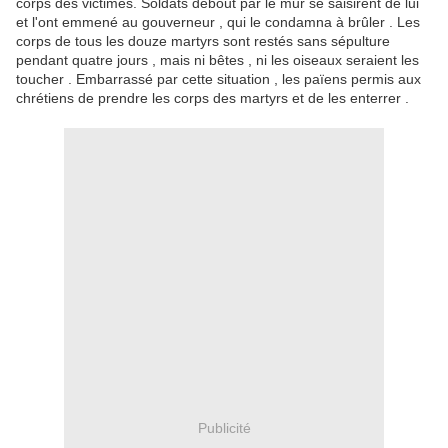
corps des victimes.
Soldats debout par le mur se saisirent de lui
et l'ont emmené au gouverneur , qui le condamna à brûler .
Les
corps de tous les douze martyrs sont restés sans sépulture
pendant quatre jours , mais ni bêtes , ni les oiseaux seraient les
toucher .
Embarrassé par cette situation , les païens permis aux
chrétiens de prendre les corps des martyrs et de les enterrer .
Publicité