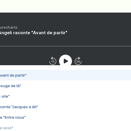
Purecharts
ngeli raconte "Avant de partir"
vant de partir"
Bouge de là"
 vite"
conte "Jacques a dit"
e "Entre nous"
3e sexe"