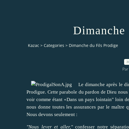
Dimanche 
Kazac
>
Categories
>
Dimanche du Fils Prodige
3
Par
Le
dimanche après
le d
Prodigue
.
Cette parabole
du pardon de
Dieu nous 
voir
comme étant
«
D
ans un
pays lointain"
loin d
nous donne
toutes les assurances
par le maître
q
Nous devons
seulement :
"
Nous lever et
aller
,"
confesser notre
séparati