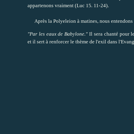
appartenons
vraiment
(Luc
15. 11-24
)
.
Après
la
Polyeleion
à
matines
,
nous entendons
"
Par
les
eaux
de Babylone
."
Il
sera chanté
pour l
et
il
sert à renforcer
le
thème de l'exil
dans
l'Evang