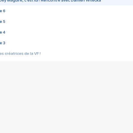
bey Maguire, c'est lui ! Rencontre avec Damien Witecka
e 6
e 5
e 4
e 3
s créatrices de la VF !
e 2
e 1
e Mektoub My Love arrive enfin ! Rencontre avec Shaïn Boumedine et Sal
i : après Toni en famille
elle réalise le bouleversant Dites lui que je l'aime
ais ! Rencontre autour de Vie privée de Rebecca Zlotowski
 de Marguerite, Grave... Rencontre avec Ella Rumpf