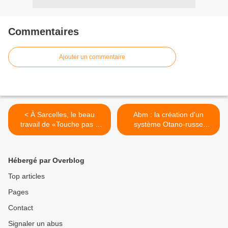
Commentaires
Ajouter un commentaire
< À Sarcelles, le beau
Abm : la création d'un
travail de «Touche pas à
système Otano-russe
mon pote !» et de «Sos
"Possible" (Varsovie) >
Racisme» ! ailleurs, le
désastre des idéologies et
Hébergé par Overblog
des politiques occidentales.
Top articles
Pages
Contact
Signaler un abus