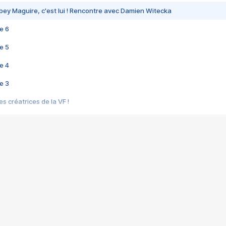
bey Maguire, c'est lui ! Rencontre avec Damien Witecka
e 6
e 5
e 4
e 3
s créatrices de la VF !
e 2
e 1
e Mektoub My Love arrive enfin ! Rencontre avec Shaïn Boumedine et Sal
i : après Toni en famille
elle réalise le bouleversant Dites lui que je l'aime
ais ! Rencontre autour de Vie privée de Rebecca Zlotowski