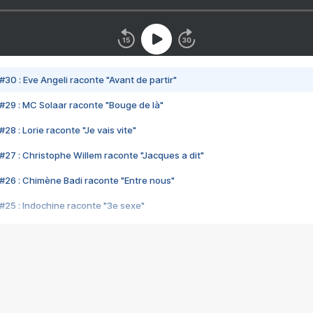
#30 : Eve Angeli raconte "Avant de partir"
#29 : MC Solaar raconte "Bouge de là"
28 : Lorie raconte "Je vais vite"
#27 : Christophe Willem raconte "Jacques a dit"
#26 : Chimène Badi raconte "Entre nous"
#25 : Indochine raconte "3e sexe"
#24 : Zaho raconte "C'est chelou"
#23 : Patrick Bruel raconte "Au café des délices"
#22 : Kyo raconte "Le chemin"
#21 : Nolwenn Leroy raconte "Cassé"