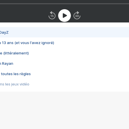
 DayZ
 a 13 ans (et vous l'avez ignoré)
e (littéralement)
im Rayan
 toutes les règles
s les jeux vidéo
us choquant de Rockstar ? - Le scandale BULLY
e plus moche de Steam
du RÊVE tourne au CAUCHEMAR
pendant 8 heures