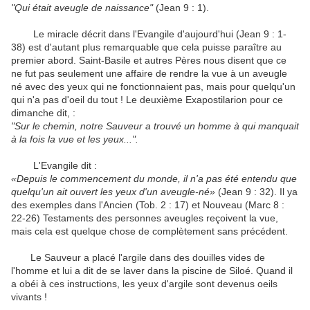
"Qui était aveugle de naissance"
(Jean 9 : 1).
Le miracle décrit dans l'Evangile d'aujourd'hui (Jean 9 : 1-
38) est d'autant plus remarquable que cela puisse paraître au
premier abord. Saint-Basile et autres Pères nous disent que ce
ne fut pas seulement une affaire de rendre la vue à un aveugle
né avec des yeux qui ne fonctionnaient pas, mais pour quelqu'un
qui n'a pas d'oeil du tout ! Le deuxième Exapostilarion pour ce
dimanche dit, :
"Sur le chemin, notre Sauveur a trouvé un homme à qui manquait
à la fois la vue et les yeux...".
L'Evangile dit :
«Depuis le commencement du monde, il n'a pas été entendu que
quelqu'un ait ouvert les yeux d'un aveugle-né»
(Jean 9 : 32). Il ya
des exemples dans l'Ancien (Tob. 2 : 17) et Nouveau (Marc 8 :
22-26) Testaments des personnes aveugles reçoivent la vue,
mais cela est quelque chose de complètement sans précédent.
Le Sauveur a placé l'argile dans des douilles vides de
l'homme et lui a dit de se laver dans la piscine de Siloé. Quand il
a obéi à ces instructions, les yeux d'argile sont devenus oeils
vivants !