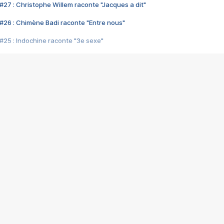
#27 : Christophe Willem raconte "Jacques a dit"
#26 : Chimène Badi raconte "Entre nous"
#25 : Indochine raconte "3e sexe"
#24 : Zaho raconte "C'est chelou"
#23 : Patrick Bruel raconte "Au café des délices"
#22 : Kyo raconte "Le chemin"
#21 : Nolwenn Leroy raconte "Cassé"
#20 : Patrick Hernandez raconte "Born to be alive"
#19 : Lorie raconte "Près de moi"
#18 : Michael Jones raconte "A nos actes manqués" (avec Jean-Jacque
#17 : Khaled raconte "Aïcha"
#16 : Corneille raconte "Parce qu'on vient de loin"
#15 : Indochine raconte "L'aventurier"