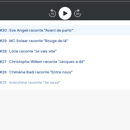
#30 : Eve Angeli raconte "Avant de partir"
#29 : MC Solaar raconte "Bouge de là"
28 : Lorie raconte "Je vais vite"
#27 : Christophe Willem raconte "Jacques a dit"
#26 : Chimène Badi raconte "Entre nous"
#25 : Indochine raconte "3e sexe"
#24 : Zaho raconte "C'est chelou"
#23 : Patrick Bruel raconte "Au café des délices"
#22 : Kyo raconte "Le chemin"
#21 : Nolwenn Leroy raconte "Cassé"