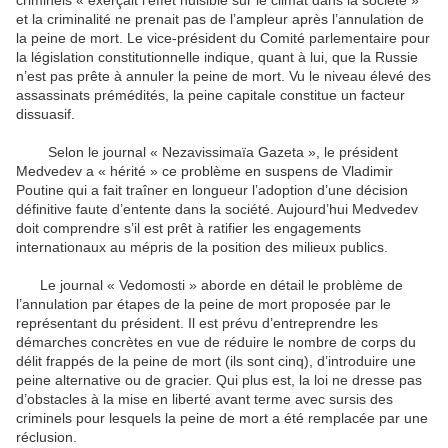
criminels « exerçait l’effet nuisible sur le climat dans la société »
et la criminalité ne prenait pas de l’ampleur après l’annulation de
la peine de mort. Le vice-président du Comité parlementaire pour
la législation constitutionnelle indique, quant à lui, que la Russie
n’est pas prête à annuler la peine de mort. Vu le niveau élevé des
assassinats prémédités, la peine capitale constitue un facteur
dissuasif.
Selon le journal « Nezavissimaïa Gazeta », le président
Medvedev a « hérité » ce problème en suspens de Vladimir
Poutine qui a fait traîner en longueur l’adoption d’une décision
définitive faute d’entente dans la société. Aujourd’hui Medvedev
doit comprendre s’il est prêt à ratifier les engagements
internationaux au mépris de la position des milieux publics.
Le journal « Vedomosti » aborde en détail le problème de
l’annulation par étapes de la peine de mort proposée par le
représentant du président. Il est prévu d’entreprendre les
démarches concrètes en vue de réduire le nombre de corps du
délit frappés de la peine de mort (ils sont cinq), d’introduire une
peine alternative ou de gracier. Qui plus est, la loi ne dresse pas
d’obstacles à la mise en liberté avant terme avec sursis des
criminels pour lesquels la peine de mort a été remplacée par une
réclusion.