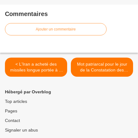
Commentaires
Ajouter un commentaire
< L'Iran a acheté des
Mot patriarcal pour le jour
missiles longue portée à la
de la Constatation des
Corée du Nord (Wikileaks)
reliques de Saint Séraphim
de Sarov, au Monastère de
Saint Séraphim Diveevskiy
Hébergé par Overblog
>
Top articles
Pages
Contact
Signaler un abus