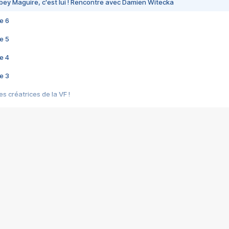
bey Maguire, c'est lui ! Rencontre avec Damien Witecka
e 6
e 5
e 4
e 3
s créatrices de la VF !
e 2
e 1
e Mektoub My Love arrive enfin ! Rencontre avec Shaïn Boumedine et Sal
i : après Toni en famille
elle réalise le bouleversant Dites lui que je l'aime
ais ! Rencontre autour de Vie privée de Rebecca Zlotowski
 de Marguerite, Grave... Rencontre avec Ella Rumpf