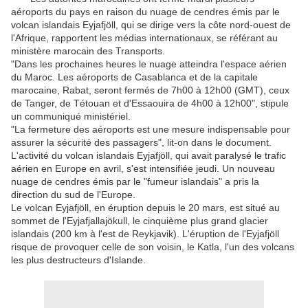
aéroports du pays en raison du nuage de cendres émis par le
volcan islandais Eyjafjöll, qui se dirige vers la côte nord-ouest de
l'Afrique, rapportent les médias internationaux, se référant au
ministère marocain des Transports.
"Dans les prochaines heures le nuage atteindra l'espace aérien
du Maroc. Les aéroports de Casablanca et de la capitale
marocaine, Rabat, seront fermés de 7h00 à 12h00 (GMT), ceux
de Tanger, de Tétouan et d'Essaouira de 4h00 à 12h00", stipule
un communiqué ministériel.
"La fermeture des aéroports est une mesure indispensable pour
assurer la sécurité des passagers", lit-on dans le document.
L'activité du volcan islandais Eyjafjöll, qui avait paralysé le trafic
aérien en Europe en avril, s'est intensifiée jeudi. Un nouveau
nuage de cendres émis par le "fumeur islandais" a pris la
direction du sud de l'Europe.
Le volcan Eyjafjöll, en éruption depuis le 20 mars, est situé au
sommet de l'Eyjafjallajökull, le cinquième plus grand glacier
islandais (200 km à l'est de Reykjavik). L'éruption de l'Eyjafjöll
risque de provoquer celle de son voisin, le Katla, l'un des volcans
les plus destructeurs d'Islande.