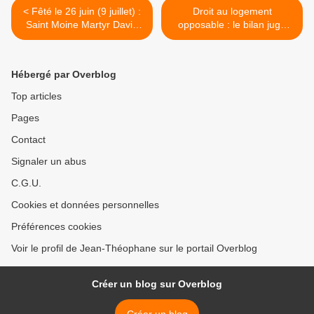
< Fêté le 26 juin (9 juillet) :
Droit au logement
Saint Moine Martyr David
opposable : le bilan jugé
de Salonica
«Décevant» >
Hébergé par Overblog
Top articles
Pages
Contact
Signaler un abus
C.G.U.
Cookies et données personnelles
Préférences cookies
Voir le profil de Jean-Théophane sur le portail Overblog
Créer un blog sur Overblog