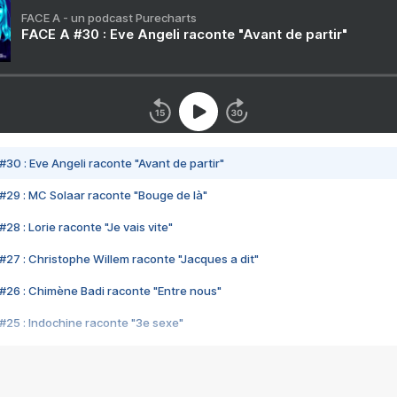
FACE A - un podcast Purecharts
FACE A #30 : Eve Angeli raconte "Avant de partir"
#30 : Eve Angeli raconte "Avant de partir"
#29 : MC Solaar raconte "Bouge de là"
28 : Lorie raconte "Je vais vite"
#27 : Christophe Willem raconte "Jacques a dit"
#26 : Chimène Badi raconte "Entre nous"
#25 : Indochine raconte "3e sexe"
#24 : Zaho raconte "C'est chelou"
#23 : Patrick Bruel raconte "Au café des délices"