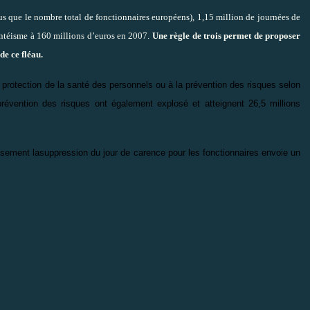
lus que le nombre total de fonctionnaires européens), 1,15 million de journées de
sentéisme à 160 millions d’euros en 2007.
Une règle de trois permet de proposer
de ce fléau.
 protection de la santé des personnels ou à la prévention des risques selon
révention des risques ont également explosé et atteignent 26,5 millions
usement la
suppression du jour de carence pour les fonctionnaires
envoie un