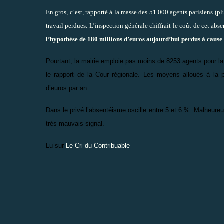
En gros, c’est, rapporté à la masse des 51.000 agents parisiens (p
travail perdues. L’inspection générale chiffrait le coût de cet ab
l’hypothèse de 180 millions d’euros aujourd’hui perdus à cause 
Pourtant, la mairie emploie pas moins de 8253 agents pour la
le rapport de la Cour régionale. Les moyens alloués à la p
d’euros par an.
Dans le privé l’absentéisme oscille entre 5 et 6 %. Malheure
très mauvais signal.
Lu sur
Le Cri du Contribuable