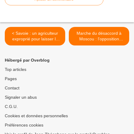
< Savoie : un agriculteur
Marche du désaccord à
exproprié pour laisser la
Moscou : l'opposition
place à… une mosquée !
accepte les conditions de la
mairie >
Hébergé par Overblog
Top articles
Pages
Contact
Signaler un abus
C.G.U.
Cookies et données personnelles
Préférences cookies