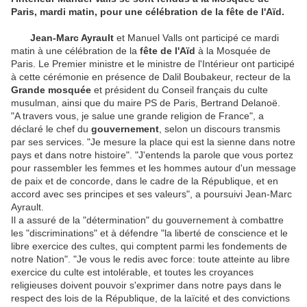
Paris, mardi matin, pour une célébration de la fête de l'Aïd.
Jean-Marc Ayrault
et Manuel Valls ont participé ce mardi
matin à une célébration de la
fête de l'Aïd
à la Mosquée de
Paris. Le Premier ministre et le ministre de l'Intérieur ont participé
à cette cérémonie en présence de Dalil Boubakeur, recteur de la
Grande mosquée
et président du Conseil français du culte
musulman, ainsi que du maire PS de Paris, Bertrand Delanoë.
"A travers vous, je salue une grande religion de France", a
déclaré le chef du
gouvernement
, selon un discours transmis
par ses services. "Je mesure la place qui est la sienne dans notre
pays et dans notre histoire". "J'entends la parole que vous portez
pour rassembler les femmes et les hommes autour d'un message
de paix et de concorde, dans le cadre de la République, et en
accord avec ses principes et ses valeurs", a poursuivi Jean-Marc
Ayrault.
Il a assuré de la "détermination" du gouvernement à combattre
les "discriminations" et à défendre "la liberté de conscience et le
libre exercice des cultes, qui comptent parmi les fondements de
notre Nation". "Je vous le redis avec force: toute atteinte au libre
exercice du culte est intolérable, et toutes les croyances
religieuses doivent pouvoir s'exprimer dans notre pays dans le
respect des lois de la République, de la laïcité et des convictions