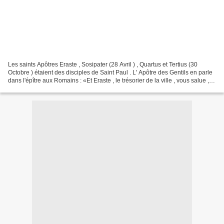
Les saints Apôtres Eraste , Sosipater (28 Avril ) , Quartus et Tertius (30
Octobre ) étaient des disciples de Saint Paul . L' Apôtre des Gentils en parle
dans l'épître aux Romains : «Et Eraste , le trésorier de la ville , vous salue , et
Quartus , un...