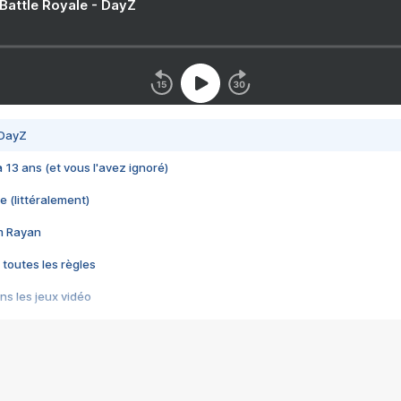
 Battle Royale - DayZ
 DayZ
 a 13 ans (et vous l'avez ignoré)
e (littéralement)
im Rayan
 toutes les règles
s les jeux vidéo
us choquant de Rockstar ? - Le scandale BULLY
e plus moche de Steam
du RÊVE tourne au CAUCHEMAR