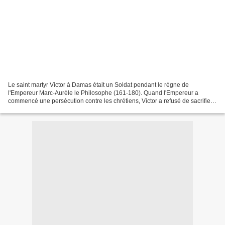
Le saint martyr Victor à Damas était un Soldat pendant le règne de
l'Empereur Marc-Aurèle le Philosophe (161-180). Quand l'Empereur a
commencé une persécution contre les chrétiens, Victor a refusé de sacrifier
aux dieux païens. Ces sacrifices obligatoires...