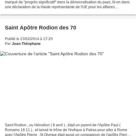
marqué de "progrès significatif" dans la démocratisation du pays, lit-on dans
une déclaration de la Haute représentante de l'UE pour les affaires
étrangères, Catherine Ashton. "J'appelle...
Saint Apôtre Rodion des 70
Publié le 23/02/2014 à 17:25
Par
Jean-Théophane
Saint Rodion , ou Hérodion ( 8 avril ) , était un parent de l'Apôtre Paul (
Romains 16:11 ) , et laissé le trône de l'évêque à Patras pour aller à Rome
avec l'Apôtre Pierre . St Olympe était aussi un compagnon de l'apôtre Pierre .