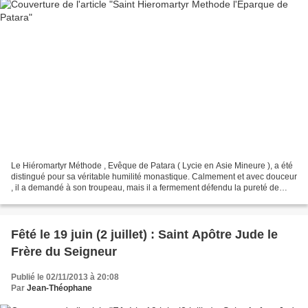
Le Hiéromartyr Méthode , Evêque de Patara ( Lycie en Asie Mineure ), a été
distingué pour sa véritable humilité monastique. Calmement et avec douceur
, il a demandé à son troupeau, mais il a fermement défendu la pureté de
l'orthodoxie et il soutenait...
Fêté le 19 juin (2 juillet) : Saint Apôtre Jude le
Frère du Seigneur
Publié le 02/11/2013 à 20:08
Par
Jean-Théophane