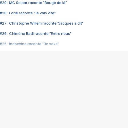
#29 : MC Solaar raconte "Bouge de là"
28 : Lorie raconte "Je vais vite"
#27 : Christophe Willem raconte "Jacques a dit"
#26 : Chimène Badi raconte "Entre nous"
#25 : Indochine raconte "3e sexe"
#24 : Zaho raconte "C'est chelou"
#23 : Patrick Bruel raconte "Au café des délices"
#22 : Kyo raconte "Le chemin"
#21 : Nolwenn Leroy raconte "Cassé"
#20 : Patrick Hernandez raconte "Born to be alive"
#19 : Lorie raconte "Près de moi"
#18 : Michael Jones raconte "A nos actes manqués" (avec Jean-Jacque
#17 : Khaled raconte "Aïcha"