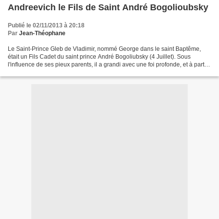
Andreevich le Fils de Saint André Bogolioubsky
Publié le 02/11/2013 à 20:18
Par
Jean-Théophane
Le Saint-Prince Gleb de Vladimir, nommé George dans le saint Baptême,
était un Fils Cadet du saint prince André Bogoliubsky (4 Juillet). Sous
l'influence de ses pieux parents, il a grandi avec une foi profonde, et à partir
de douze ans, il a mené une...