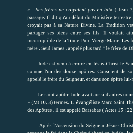
«...
Ses frères ne croyaient pas en lui»
( Jean 7,
passage.
Il dit qu'au début du Ministère terrestr
croyait pas à sa Nature Divine.
La Tradition ve
partager ses biens entre ses fils.
Il voulait at
incorruptible de la Toute-Pure Vierge Marie.
Les f
mère .
Seul James , appelé plus tard " le frère de D
Jude est venu à croire en Jésus-Christ le Sauveu
comme l'un des douze apôtres.
Conscient de so
appelé le frère du Seigneur, et dans son épître lu
Le saint apôtre Jude avait aussi d'autres noms
» (Mt 10, 3) termes.
L' évangéliste Marc Saint Tha
des Apôtres , il est appelé Barsabas ( Actes 15 : 22 
Après l'Ascension du Seigneur Jésus- Christ, S