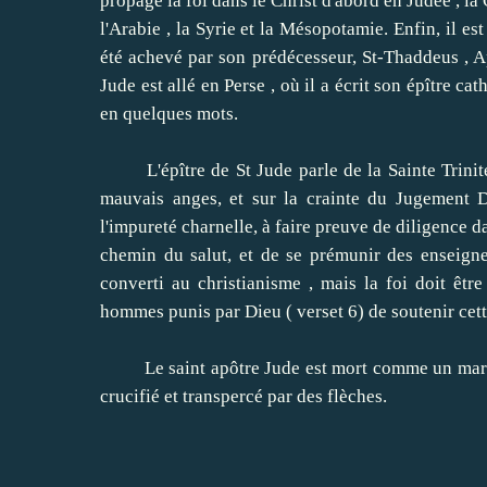
propage la foi dans le Christ d'abord en Judée , la 
l'Arabie , la Syrie et la Mésopotamie.
Enfin, il est
été achevé par son prédécesseur, St-Thaddeus , A
Jude est allé en Perse , où il a écrit son épître ca
en quelques mots.
L'épître de St Jude parle de la Sainte Trinité, 
mauvais anges, et sur ​​la crainte du Jugement D
l'impureté charnelle, à faire preuve de diligence dan
chemin du salut, et de se prémunir des enseigne
converti au christianisme , mais la foi doit êt
hommes punis par Dieu ( verset 6) de soutenir cett
Le saint apôtre Jude est mort comme un martyr 
crucifié et transpercé par des flèches.