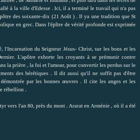
Galilée , de Samarie et Idumaia , et plus tard dans les terres de
 allé à la ville d'Edesse .
Ici, il a terminé le travail qui n'a pas
pôtre des soixante-dix (21 Août ) .
Il ya une tradition que St
tholique en grec.
Dans l'épître de vérité profonde est exprimée
l'Incarnation du Seigneur Jésus- Christ, sur les bons et les
ernier.
L'apôtre exhorte les croyants à se prémunir contre
s la prière , la foi et l'amour, pour convertir les perdus sur le
ments des hérétiques .
Il dit aussi qu'il ne suffit pas d'être
re démontrée par les bonnes œuvres .
Il cite les anges et les
e rébellion .
vers l'an 80, près du mont .
Ararat en Arménie , où il a été