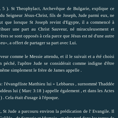
 5 ).
St Theophylact, Archevêque de Bulgarie, explique ce
e du Seigneur Jésus-Christ, fils de Joseph, Jude parmi eux, ne
ut que lorsque St Joseph revint d'Egypte, il a commencé à
tribuer une part au Christ Sauveur, né miraculeusement et
rères se sont opposés à cela parce que Jésus est né d'une autre
ieu», a offert de partager sa part avec Lui.
r comme le Messie attendu, et il le suivait et a été choisi
n péché, l'apôtre Jude se considérait comme indigne d'être
i-même simplement le frère de James appelle .
: l'évangéliste Matthieu lui » Lebbaeus , surnommé Thaddée
ddeus lui ( Marc 3:18 ) appelle également , et dans les Actes
) .
Cela était d'usage à l'époque.
t Jude a parcouru environ la prédication de l' Evangile.
Il