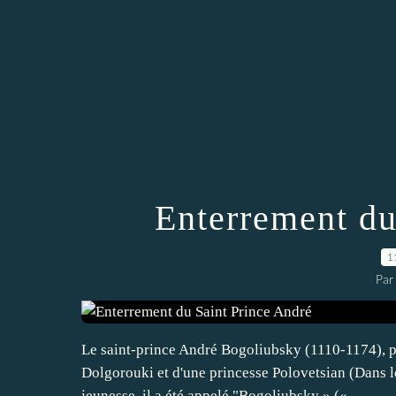
Enterrement du
1
Par
Le saint-prince André Bogoliubsky (1110-1174), pe
Dolgorouki et d'une princesse Polovetsian (Dans le
jeunesse, il a été appelé "Bogoliubsky » («...