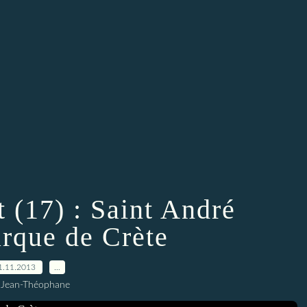
et (17) : Saint André
arque de Crète
1.11.2013
…
 Jean-Théophane