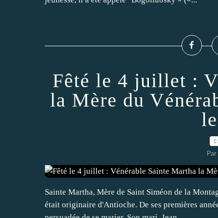
Fêté le 4 juillet :
la Mère du Vénérab
l
1
Par
Sainte Martha, Mère de Saint Siméon de la Montagn
était originaire d'Antioche. De ses premières année
persuadée de se marier. Son mari, Jean,...