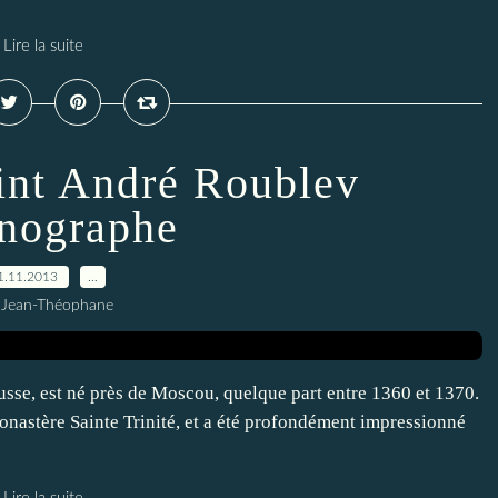
Lire la suite
int André Roublev
onographe
1.11.2013
…
 Jean-Théophane
sse, est né près de Moscou, quelque part entre 1360 et 1370.
u monastère Sainte Trinité, et a été profondément impressionné