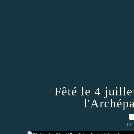
Fêté le 4 juill
l'Archép
1
Par