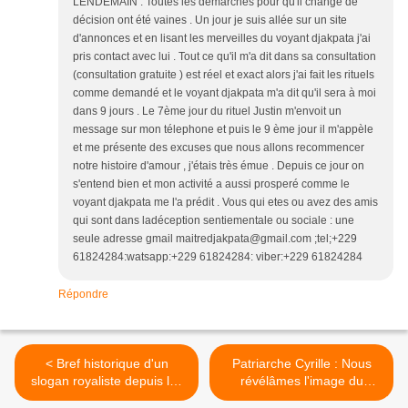
LENDEMAIN . Toutes les démarches pour qu'il change de
décision ont été vaines . Un jour je suis allée sur un site
d'annonces et en lisant les merveilles du voyant djakpata j'ai
pris contact avec lui . Tout ce qu'il m'a dit dans sa consultation
(consultation gratuite ) est réel et exact alors j'ai fait les rituels
comme demandé et le voyant djakpata m'a dit qu'il sera à moi
dans 9 jours . Le 7ème jour du rituel Justin m'envoit un
message sur mon télephone et puis le 9 ème jour il m'appèle
et me présente des excuses que nous allons recommencer
notre histoire d'amour , j'étais très émue . Depuis ce jour on
s'entend bien et mon activité a aussi prosperé comme le
voyant djakpata me l'a prédit . Vous qui etes ou avez des amis
qui sont dans ladéception sentiementale ou sociale : une
seule adresse gmail maitredjakpata@gmail.com ;tel;+229
61824284:watsapp:+229 61824284: viber:+229 61824284
Répondre
< Bref historique d'un
Patriarche Cyrille : Nous
slogan royaliste depuis les
révélâmes l'image du
années 1960
Sauveur, afin que nous