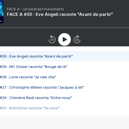
FACE A - un podcast Purecharts
FACE A #30 : Eve Angeli raconte "Avant de partir"
#30 : Eve Angeli raconte "Avant de partir"
#29 : MC Solaar raconte "Bouge de là"
28 : Lorie raconte "Je vais vite"
#27 : Christophe Willem raconte "Jacques a dit"
#26 : Chimène Badi raconte "Entre nous"
#25 : Indochine raconte "3e sexe"
#24 : Zaho raconte "C'est chelou"
#23 : Patrick Bruel raconte "Au café des délices"