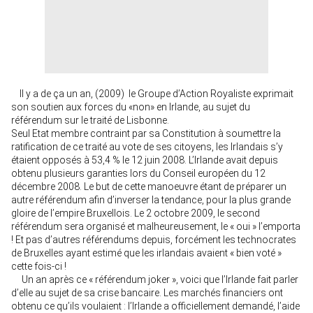
Il y a de ça un an, (2009) le Groupe d’Action Royaliste exprimait
son soutien aux forces du «non» en Irlande, au sujet du
référendum sur le traité de Lisbonne.
Seul Etat membre contraint par sa Constitution à soumettre la
ratification de ce traité au vote de ses citoyens, les Irlandais s’y
étaient opposés à 53,4 % le 12 juin 2008. L’Irlande avait depuis
obtenu plusieurs garanties lors du Conseil européen du 12
décembre 2008. Le but de cette manoeuvre étant de préparer un
autre référendum afin d’inverser la tendance, pour la plus grande
gloire de l’empire Bruxellois. Le 2 octobre 2009, le second
référendum sera organisé et malheureusement, le « oui » l’emporta
! Et pas d’autres référendums depuis, forcément les technocrates
de Bruxelles ayant estimé que les irlandais avaient « bien voté »
cette fois-ci !
Un an après ce « référendum joker », voici que l’Irlande fait parler
d’elle au sujet de sa crise bancaire. Les marchés financiers ont
obtenu ce qu’ils voulaient : l’Irlande a officiellement demandé, l’aide