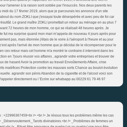
pour l'amener à la raison sont soldée par l'insuccès. Nos deux parents les
midi du 17 février 2019, alors que je parcourais les annonce d'un site
rabout du nom ZOKLI que j'essayai toute désespérée et avec peu de foi car
 résultât. Le grand maître ZOKLI promettait un retour au ménage en au plus 7
avant 72 heures de mon homme, ce qui se réalisait 48 heures après. Je
Grande fut ma surprise quand mon mari m’appela de nouveau 4 jours après pour
ment pas, mais étonnée j'étais de le voire à l'aéroport à l'heure et au jour
e. c'est après l'arrivé de mon homme que je décidai de le récompenser pour le
e en ces retour mais cet homme m'a montré le contraire.il intervient dans les
ion en 7jours réussir vos affaires , agrandir votre entreprises et trouver de
x de hasard Avoir la promotion au travail Envoûtements Affaire, crise
its maléfices Protection contre les mauvais sorts Chance au boulot évolution
elle. agrandir son pénis Abandon de la cigarette et de l'alcool voici son
'appeler directement ou l 'Ecrire sur whatsapp au 00229 61 79 46 97
hap : +22996367459<br /> <br /> Je résous tous les problèmes même les cas
r /> _Désenvoutement._Tarots divinatoires.<br /> _Problèmes de femmes un
ent.<br /> _Rituel être amoureux de quelqu’un ou quelqu’une pour être