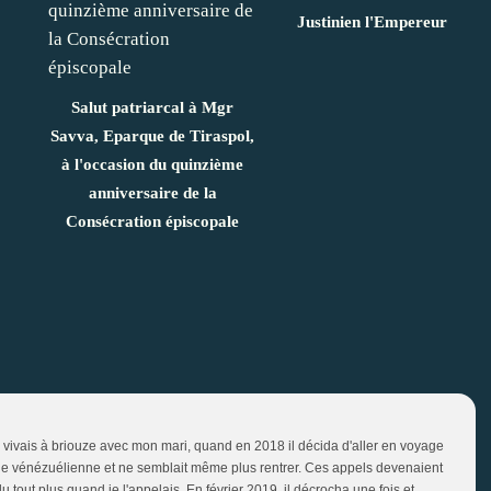
Justinien l'Empereur
Salut patriarcal à Mgr
Savva, Eparque de Tiraspol,
à l'occasion du quinzième
anniversaire de la
Consécration épiscopale
vivais à briouze avec mon mari, quand en 2018 il décida d'aller en voyage
jeune vénézuélienne et ne semblait même plus rentrer. Ces appels devenaient
u tout plus quand je l'appelais. En février 2019, il décrocha une fois et