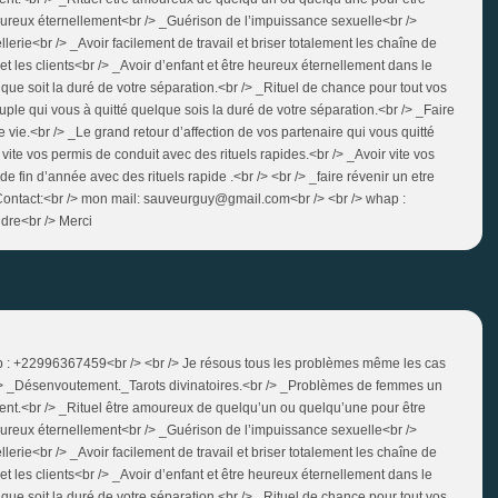
heureux éternellement<br /> _Guérison de l’impuissance sexuelle<br />
erie<br /> _Avoir facilement de travail et briser totalement les chaîne de
et les clients<br /> _Avoir d’enfant et être heureux éternellement dans le
que soit la duré de votre séparation.<br /> _Rituel de chance pour tout vos
uple qui vous à quitté quelque sois la duré de votre séparation.<br /> _Faire
 vie.<br /> _Le grand retour d’affection de vos partenaire qui vous quitté
vite vos permis de conduit avec des rituels rapides.<br /> _Avoir vite vos
e fin d’année avec des rituels rapide .<br /> <br /> _faire révenir un etre
 Contact:<br /> mon mail: sauveurguy@gmail.com<br /> <br /> whap :
dre<br /> Merci
hap : +22996367459<br /> <br /> Je résous tous les problèmes même les cas
r /> _Désenvoutement._Tarots divinatoires.<br /> _Problèmes de femmes un
ent.<br /> _Rituel être amoureux de quelqu’un ou quelqu’une pour être
heureux éternellement<br /> _Guérison de l’impuissance sexuelle<br />
erie<br /> _Avoir facilement de travail et briser totalement les chaîne de
et les clients<br /> _Avoir d’enfant et être heureux éternellement dans le
que soit la duré de votre séparation.<br /> _Rituel de chance pour tout vos