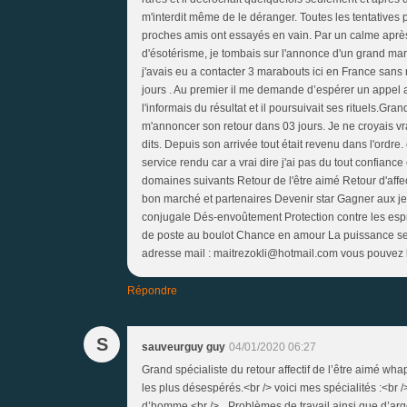
m'interdit même de le déranger. Toutes les tentatives 
proches amis ont essayés en vain. Par un calme après 
d'ésotérisme, je tombais sur l'annonce d'un grand ma
j'avais eu a contacter 3 marabouts ici en France sans
jours . Au premier il me demande d’espérer un appel 
l'informais du résultat et il poursuivait ses rituels.
m'annoncer son retour dans 03 jours. Je ne croyais vrai
dits. Depuis son arrivée tout était revenu dans l'ordr
service rendu car a vrai dire j'ai pas du tout confianc
domaines suivants Retour de l'être aimé Retour d'affect
bon marché et partenaires Devenir star Gagner aux jeu
conjugale Dés-envoûtement Protection contre les espr
de poste au boulot Chance en amour La puissance sexu
adresse mail : maitrezokli@hotmail.com vous pouvez l
Répondre
S
sauveurguy guy
04/01/2020 06:27
Grand spécialiste du retour affectif de l’être aimé w
les plus désespérés.<br /> voici mes spécialités :<b
d’homme.<br /> _Problèmes de travail ainsi que d’arg