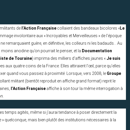
militants de
l’Action Française
collaient des bandeaux bicolores «
Le
mmage involontaire aux « Incroyables et Merveilleuses » de l’époque
e ne remarquaient guère, en définitive, les colleurs ni les badauds… Au
 moins anodine qu’on pourrait le penser, et la
Documentation
liste de Touraine
) imprima des milliers d’affiches jaunes «
Je suis
lées aux quatre coins de la France. Elles attiraient l’œil, parce qu’elles
ixer quand vous passiez à proximité. Lorsque, vers 2008, le
Groupe
lant militant (bientôt reproduit en affiche grand format) reprit le
aines,
l’Action Française
affiche à son tour la même interrogation à
on.
es temps agités, même si j’aurai tendance à poser directement la
me » quelconque, mais bien plutôt des institutions nécessaires à la