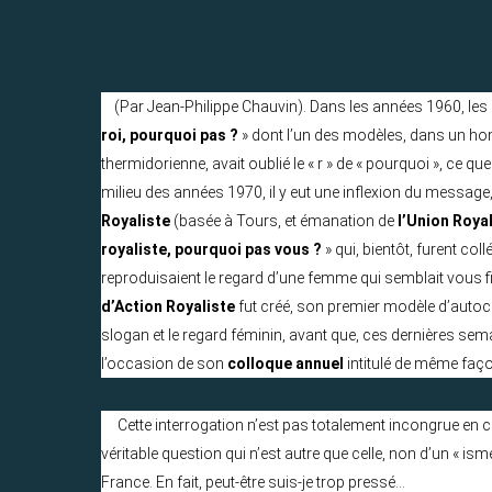
(Par Jean-Philippe Chauvin). Dans les années 1960, les 
roi, pourquoi pas ?
» dont l’un des modèles, dans un ho
thermidorienne, avait oublié le « r » de « pourquoi », ce qu
milieu des années 1970, il y eut une inflexion du message,
Royaliste
(basée à Tours, et émanation de
l’Union Roya
royaliste, pourquoi pas vous ?
» qui, bientôt, furent col
reproduisaient le regard d’une femme qui semblait vous f
d’Action Royaliste
fut créé, son premier modèle d’autocol
slogan et le regard féminin, avant que, ces dernières sem
l’occasion de son
colloque annuel
intitulé de même faç
Cette interrogation n’est pas totalement incongrue en c
véritable question qui n’est autre que celle, non d’un « is
France. En fait, peut-être suis-je trop pressé…