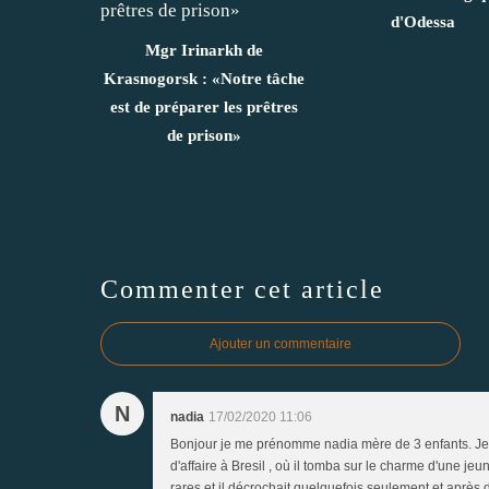
d'Odessa
Mgr Irinarkh de
Krasnogorsk : «Notre tâche
est de préparer les prêtres
de prison»
Commenter cet article
Ajouter un commentaire
N
nadia
17/02/2020 11:06
Bonjour je me prénomme nadia mère de 3 enfants. Je 
d'affaire à Bresil , où il tomba sur le charme d'une 
rares et il décrochait quelquefois seulement et après d