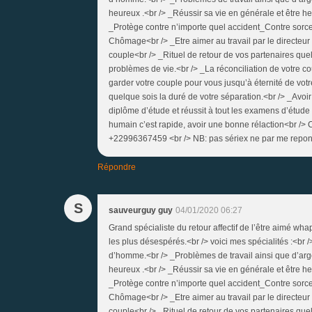
heureux .<br /> _Réussir sa vie en générale et être 
_Protège contre n’importe quel accident_Contre sorcell
Chômage<br /> _Etre aimer au travail par le directeur 
couple<br /> _Rituel de retour de vos partenaires quel
problèmes de vie.<br /> _La réconciliation de votre co
garder votre couple pour vous jusqu’à éternité de votre
quelque sois la duré de votre séparation.<br /> _Avoir 
diplôme d’étude et réussit à tout les examens d’étude d
humain c’est rapide, avoir une bonne rélaction<br />
+22996367459 <br /> NB: pas sériex ne par me repon
Répondre
S
sauveurguy guy
04/01/2020 06:27
Grand spécialiste du retour affectif de l’être aimé w
les plus désespérés.<br /> voici mes spécialités :<b
d’homme.<br /> _Problèmes de travail ainsi que d’arg
heureux .<br /> _Réussir sa vie en générale et être 
_Protège contre n’importe quel accident_Contre sorcell
Chômage<br /> _Etre aimer au travail par le directeur 
couple<br /> _Rituel de retour de vos partenaires quel