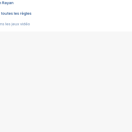
im Rayan
 toutes les règles
s les jeux vidéo
us choquant de Rockstar ? - Le scandale BULLY
e plus moche de Steam
du RÊVE tourne au CAUCHEMAR
pendant 8 heures
it… à tort
umiliés par un jeu vidéo
ire - Final Fantasy 8
ti un empire - Age of Empires
story DOFUS
tard, il crée l'un des pires jeux de tous les temps, MindsEye.