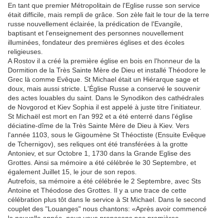
En tant que premier Métropolitain de l'Eglise russe son service
était difficile, mais rempli de grâce. Son zèle fait le tour de la terre
russe nouvellement éclairée, la prédication de l'Evangile,
baptisant et l'enseignement des personnes nouvellement
illuminées, fondateur des premières églises et des écoles
religieuses.
A Rostov il a créé la première église en bois en l'honneur de la
Dormition de la Très Sainte Mère de Dieu et installé Théodore le
Grec là comme Evêque. St Michael était un Hiérarque sage et
doux, mais aussi stricte. L'Église Russe a conservé le souvenir
des actes louables du saint. Dans le Synodikon des cathédrales
de Novgorod et Kiev Sophia il est appelé à juste titre l'initiateur.
St Michaël est mort en l'an 992 et a été enterré dans l'église
déciatine-dîme de la Très Sainte Mère de Dieu à Kiev. Vers
l'année 1103, sous le Gigoumène St Théoctiste (Ensuite Evêque
de Tchernigov), ses reliques ont été transférées à la grotte
Antoniev, et sur Octobre 1, 1730 dans la Grande Eglise des
Grottes. Ainsi sa mémoire a été célébrée le 30 Septembre, et
également Juillet 15, le jour de son repos.
Autrefois, sa mémoire a été célébrée le 2 Septembre, avec Sts
Antoine et Théodose des Grottes. Il y a une trace de cette
célébration plus tôt dans le service à St Michael. Dans le second
couplet des "Louanges" nous chantons: «Après avoir commencé