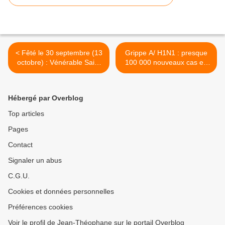
< Fêté le 30 septembre (13
Grippe A/ H1N1 : presque
octobre) : Vénérable Saint
100 000 nouveaux cas en
Grégoire Higoumène de
une semaine (Oms) >
Pelsheme et Thaumaturge
de Vologda
Hébergé par Overblog
Top articles
Pages
Contact
Signaler un abus
C.G.U.
Cookies et données personnelles
Préférences cookies
Voir le profil de Jean-Théophane sur le portail Overblog