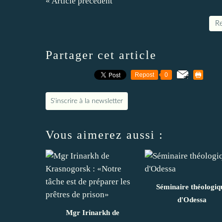
« Article précédent
Re
Partager cet article
Repost
0
S'inscrire à la newsletter
Vous aimerez aussi :
Séminaire théologiq
d'Odessa
Mgr Irinarkh de