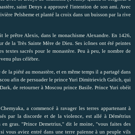
nastère, saint Denys a approuvé l'intention de son ami. Avec
rivière Pelsheme et planté la croix dans un buisson par la rive
t le prêtre Alexis, dans le monachisme Alexandre. En 1426,
ur de la Très Sainte Mère de Dieu. Ses icônes ont été peintes
es textes sacrés pour le monastère. Peu à peu, le nombre de
evenu plus célèbre.
 de la piété au monastère, et en même temps il a partagé dans
Moscou afin de persuader le prince Yuri Dimitrievich Galich, qui
 Dark, de retourner à Moscou prince Basile. Prince Yuri obéit
s Chemyaka, a commencé à ravager les terres appartenant à
és par la discorde et de la violence, est allé à Démétrius
en gras. "Prince Demetrius," dit le moine, "vous faites des
 si vous aviez entré dans une terre païenne à un peuple vils