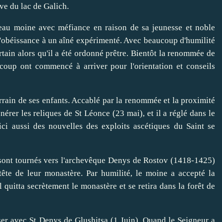
ve du lac de Galich.
au moine avec méfiance en raison de sa jeunesse et noble
 l'obéissance à un aîné expérimenté. Avec beaucoup d'humilité
ertain alors qu'il a été ordonné prêtre. Bientôt la renommée de
coup ont commencé à arriver pour l'orientation et conseils
rain de ses enfants. Accablé par la renommée et la proximité
nérer les reliques de St Léonce (23 mai), et il a réglé dans le
ci aussi des nouvelles des exploits ascétiques du Saint se
sont tournés vers l'archevêque Denys de Rostov (1418-1425)
ête de leur monastère. Par humilité, le moine a accepté la
l quitta secrètement le monastère et se retira dans la forêt de
ser avec St Denys de Glushitsa (1 Juin). Quand le Seigneur a