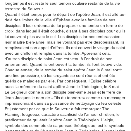
longtemps il est resté le seul témoin oculaire restante de la vie
terrestre du Sauveur.
Quand il était temps pour le départ de l'apôtre Jean, il est allé au-
delà des limites de la ville d'Éphèse avec les familles de ses
disciples. Il leur ordonna de lui préparer une tombe en forme de
croix, dans lequel il était couché, disant à ses disciples pour qu'ils
lui couvrent plus avec le sol. Les disciples larmes embrassaient
leur maître bien-aimé, mais ne voulant pas être désobéissant, ils
remplissaient son appel d'offres. Ils ont couvert le visage du saint
avec un chiffon et remplis dans la tombe. Apprenant cela,
d'autres disciples de saint Jean est venu à l'endroit de son
enterrement. Quand ils ont ouvert la tombe, ils l'ont trouvé vide.
Chaque année, de la tombe du saint apôtre Jean le 8 mai sortit
une fine poussière, où les croyants se sont réunis et ont été
guéris de maladies par elle. Par conséquent, l'Église célèbre
aussi la mémoire du saint apôtre Jean le Théologien, le 8 mai.
Le Seigneur donne à son disciple bien-aimé Jean et le frère de
Jean Jacques le nom de «Fils du tonnerre» comme un messager
impressionnant dans sa puissance de nettoyage du feu céleste.
Et justement par ce que le Sauveur a fait remarquer The
Flaming, fougueux, caractère sacrificiel de l'amour chrétien, le
prédicateur de qui était l'apôtre Jean le Théologien. L'aigle,
symbole des sommets de sa pensée théologique, est le symbole