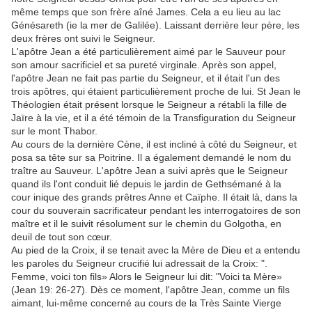
même temps que son frère aîné James. Cela a eu lieu au lac
Génésareth (ie la mer de Galilée). Laissant derrière leur père, les
deux frères ont suivi le Seigneur.
L'apôtre Jean a été particulièrement aimé par le Sauveur pour
son amour sacrificiel et sa pureté virginale. Après son appel,
l'apôtre Jean ne fait pas partie du Seigneur, et il était l'un des
trois apôtres, qui étaient particulièrement proche de lui. St Jean le
Théologien était présent lorsque le Seigneur a rétabli la fille de
Jaïre à la vie, et il a été témoin de la Transfiguration du Seigneur
sur le mont Thabor.
Au cours de la dernière Cène, il est incliné à côté du Seigneur, et
posa sa tête sur sa Poitrine. Il a également demandé le nom du
traître au Sauveur. L'apôtre Jean a suivi après que le Seigneur
quand ils l'ont conduit lié depuis le jardin de Gethsémané à la
cour inique des grands prêtres Anne et Caïphe. Il était là, dans la
cour du souverain sacrificateur pendant les interrogatoires de son
maître et il le suivit résolument sur le chemin du Golgotha, en
deuil de tout son cœur.
Au pied de la Croix, il se tenait avec la Mère de Dieu et a entendu
les paroles du Seigneur crucifié lui adressait de la Croix: ".
Femme, voici ton fils» Alors le Seigneur lui dit: "Voici ta Mère»
(Jean 19: 26-27). Dès ce moment, l'apôtre Jean, comme un fils
aimant, lui-même concerné au cours de la Très Sainte Vierge