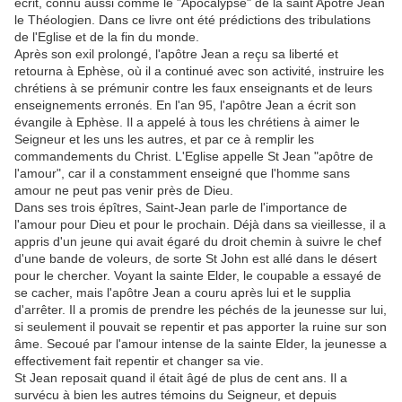
écrit, connu aussi comme le "Apocalypse" de la saint Apôtre Jean
le Théologien. Dans ce livre ont été prédictions des tribulations
de l'Eglise et de la fin du monde.
Après son exil prolongé, l'apôtre Jean a reçu sa liberté et
retourna à Ephèse, où il a continué avec son activité, instruire les
chrétiens à se prémunir contre les faux enseignants et de leurs
enseignements erronés. En l'an 95, l'apôtre Jean a écrit son
évangile à Ephèse. Il a appelé à tous les chrétiens à aimer le
Seigneur et les uns les autres, et par ce à remplir les
commandements du Christ. L'Eglise appelle St Jean "apôtre de
l'amour", car il a constamment enseigné que l'homme sans
amour ne peut pas venir près de Dieu.
Dans ses trois épîtres, Saint-Jean parle de l'importance de
l'amour pour Dieu et pour le prochain. Déjà dans sa vieillesse, il a
appris d'un jeune qui avait égaré du droit chemin à suivre le chef
d'une bande de voleurs, de sorte St John est allé dans le désert
pour le chercher. Voyant la sainte Elder, le coupable a essayé de
se cacher, mais l'apôtre Jean a couru après lui et le supplia
d'arrêter. Il a promis de prendre les péchés de la jeunesse sur lui,
si seulement il pouvait se repentir et pas apporter la ruine sur son
âme. Secoué par l'amour intense de la sainte Elder, la jeunesse a
effectivement fait repentir et changer sa vie.
St Jean reposait quand il était âgé de plus de cent ans. Il a
survécu à bien les autres témoins du Seigneur, et depuis