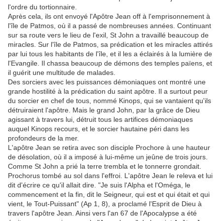
l'ordre du tortionnaire.
Après cela, ils ont envoyé l'Apôtre Jean off à l'emprisonnement à
l'île de Patmos, où il a passé de nombreuses années. Continuant
sur sa route vers le lieu de l'exil, St John a travaillé beaucoup de
miracles. Sur l'île de Patmos, sa prédication et les miracles attirés
par lui tous les habitants de l'île, et il les a éclairés à la lumière de
l'Evangile. Il chassa beaucoup de démons des temples païens, et
il guérit une multitude de malades.
Des sorciers avec les puissances démoniaques ont montré une
grande hostilité à la prédication du saint apôtre. Il a surtout peur
du sorcier en chef de tous, nommé Kinops, qui se vantaient qu'ils
détruiraient l'apôtre. Mais le grand John, par la grâce de Dieu
agissant à travers lui, détruit tous les artifices démoniaques
auquel Kinops recours, et le sorcier hautaine péri dans les
profondeurs de la mer.
L'apôtre Jean se retira avec son disciple Prochore à une hauteur
de désolation, où il a imposé à lui-même un jeûne de trois jours.
Comme St John a prié la terre trembla et le tonnerre grondait.
Prochorus tombé au sol dans l'effroi. L'apôtre Jean le releva et lui
dit d'écrire ce qu'il allait dire. "Je suis l'Alpha et l'Oméga, le
commencement et la fin, dit le Seigneur, qui est et qui était et qui
vient, le Tout-Puissant" (Ap 1, 8), a proclamé l'Esprit de Dieu à
travers l'apôtre Jean. Ainsi vers l'an 67 de l'Apocalypse a été