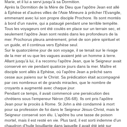
Marie, et il lui a servi jusqu'à sa Dormition.
Après la Dormition de la Mère de Dieu que l'apôtre Jean est allé
à Ephèse et d'autres villes de l'Asie Mineure à prêcher l'Evangile,
emmenant avec lui son propre disciple Prochore. Ils sont montés
à bord d'un navire, qui a pataugé pendant une terrible tempête.
Tous les voyageurs ont été coulés en place sur un terrain sec, et
seulement l'apôtre Jean sont restés dans les profondeurs de la
mer. Prochorus pleura amèrement, privé de son père spirituel et
un guide, et il continua vers Ephèse seul.
Sur le quatorzième jour de son voyage, il se tenait sur le rivage
de la mer et vu que les vagues avaient jeté un homme à terre.
Allant jusqu'à lui, il a reconnu l'apôtre Jean, que le Seigneur avait
conservé en vie pendant quatorze jours dans la mer. Maître et
disciple sont allés à Ephèse, où l'apôtre Jean a prêché sans
cesse aux païens sur le Christ. Sa prédication était accompagné
par ces nombreux et de grands miracles, que le nombre de
croyants a augmenté avec chaque jour.
Pendant ce temps, il avait commencé une persécution des
chrétiens sous l'empereur Néron (56-68). Ils ont pris l'apôtre
Jean pour le procès à Rome. St John a été condamné à mort
pour sa profession de foi dans le Seigneur Jésus-Christ, mais le
Seigneur conservé son élu. L'apôtre bu une tasse de poison
mortel, mais il est resté en vie. Plus tard, il est sorti indemne d'un
chaudron d'huile bouillante dans laquelle il avait été jeté sur