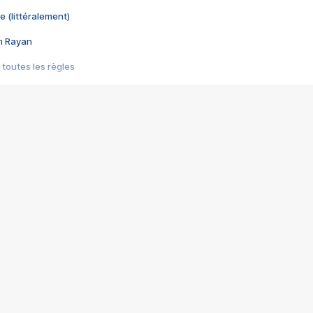
e (littéralement)
im Rayan
 toutes les règles
s les jeux vidéo
us choquant de Rockstar ? - Le scandale BULLY
e plus moche de Steam
du RÊVE tourne au CAUCHEMAR
pendant 8 heures
it… à tort
umiliés par un jeu vidéo
ire - Final Fantasy 8
ti un empire - Age of Empires