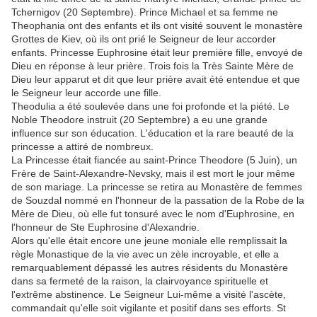
Tchernigov (20 Septembre). Prince Michael et sa femme ne
Theophania ont des enfants et ils ont visité souvent le monastère
Grottes de Kiev, où ils ont prié le Seigneur de leur accorder
enfants. Princesse Euphrosine était leur première fille, envoyé de
Dieu en réponse à leur prière. Trois fois la Très Sainte Mère de
Dieu leur apparut et dit que leur prière avait été entendue et que
le Seigneur leur accorde une fille.
Theodulia a été soulevée dans une foi profonde et la piété. Le
Noble Theodore instruit (20 Septembre) a eu une grande
influence sur son éducation. L'éducation et la rare beauté de la
princesse a attiré de nombreux.
La Princesse était fiancée au saint-Prince Theodore (5 Juin), un
Frère de Saint-Alexandre-Nevsky, mais il est mort le jour même
de son mariage. La princesse se retira au Monastère de femmes
de Souzdal nommé en l'honneur de la passation de la Robe de la
Mère de Dieu, où elle fut tonsuré avec le nom d'Euphrosine, en
l'honneur de Ste Euphrosine d'Alexandrie.
Alors qu'elle était encore une jeune moniale elle remplissait la
règle Monastique de la vie avec un zèle incroyable, et elle a
remarquablement dépassé les autres résidents du Monastère
dans sa fermeté de la raison, la clairvoyance spirituelle et
l'extrême abstinence. Le Seigneur Lui-même a visité l'ascète,
commandait qu'elle soit vigilante et positif dans ses efforts. St