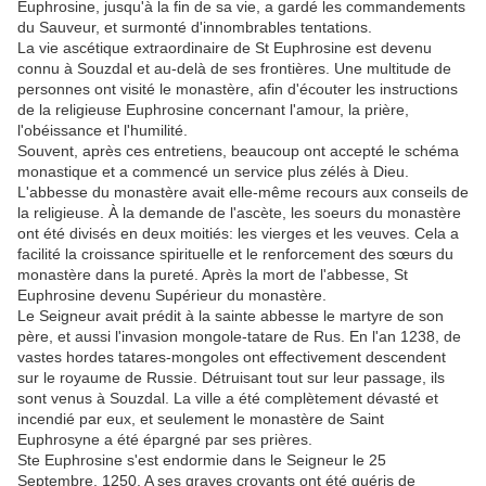
Euphrosine, jusqu'à la fin de sa vie, a gardé les commandements
du Sauveur, et surmonté d'innombrables tentations.
La vie ascétique extraordinaire de St Euphrosine est devenu
connu à Souzdal et au-delà de ses frontières. Une multitude de
personnes ont visité le monastère, afin d'écouter les instructions
de la religieuse Euphrosine concernant l'amour, la prière,
l'obéissance et l'humilité.
Souvent, après ces entretiens, beaucoup ont accepté le schéma
monastique et a commencé un service plus zélés à Dieu.
L'abbesse du monastère avait elle-même recours aux conseils de
la religieuse. À la demande de l'ascète, les soeurs du monastère
ont été divisés en deux moitiés: les vierges et les veuves. Cela a
facilité la croissance spirituelle et le renforcement des sœurs du
monastère dans la pureté. Après la mort de l'abbesse, St
Euphrosine devenu Supérieur du monastère.
Le Seigneur avait prédit à la sainte abbesse le martyre de son
père, et aussi l'invasion mongole-tatare de Rus. En l'an 1238, de
vastes hordes tatares-mongoles ont effectivement descendent
sur le royaume de Russie. Détruisant tout sur leur passage, ils
sont venus à Souzdal. La ville a été complètement dévasté et
incendié par eux, et seulement le monastère de Saint
Euphrosyne a été épargné par ses prières.
Ste Euphrosine s'est endormie dans le Seigneur le 25
Septembre, 1250. A ses graves croyants ont été guéris de