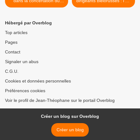
dans la concertation du
dirigeants biélorusses : l'Ue
statut de la mer (Lavrov)
persiste et signe (Conseil
de l'Ue) >
Hébergé par Overblog
Top articles
Pages
Contact
Signaler un abus
C.G.U.
Cookies et données personnelles
Préférences cookies
Voir le profil de Jean-Théophane sur le portail Overblog
Créer un blog sur Overblog
Créer un blog