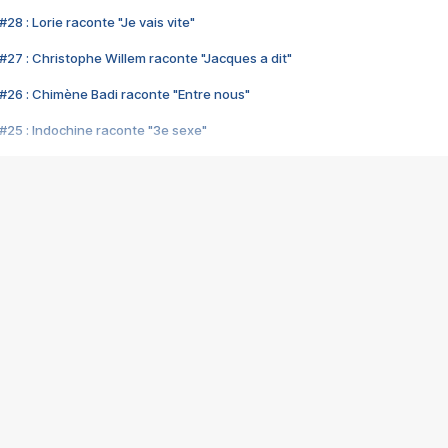
28 : Lorie raconte "Je vais vite"
#27 : Christophe Willem raconte "Jacques a dit"
#26 : Chimène Badi raconte "Entre nous"
#25 : Indochine raconte "3e sexe"
#24 : Zaho raconte "C'est chelou"
#23 : Patrick Bruel raconte "Au café des délices"
#22 : Kyo raconte "Le chemin"
#21 : Nolwenn Leroy raconte "Cassé"
#20 : Patrick Hernandez raconte "Born to be alive"
#19 : Lorie raconte "Près de moi"
#18 : Michael Jones raconte "A nos actes manqués" (avec Jean-Jacque
#17 : Khaled raconte "Aïcha"