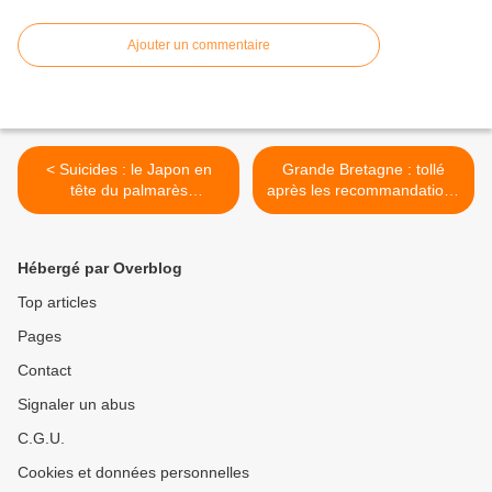
Ajouter un commentaire
< Suicides : le Japon en
Grande Bretagne : tollé
tête du palmarès
après les recommandations
(Statistique)
de bannir cochons et
saucisses des livres pour
enfants >
Hébergé par Overblog
Top articles
Pages
Contact
Signaler un abus
C.G.U.
Cookies et données personnelles