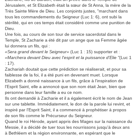
Jérusalem, et St Elizabeth était la sœur de St Anna, la mère de la
Très Sainte Mère de Dieu. Les conjoints justes, "marchant dans
tous les commandements du Seigneur (Luc 1: 6), ont subi la
stérilité, qui en ces temps était considéré comme une punition de
Dieu.
Une fois, au cours de son tour de service sacerdotal dans le
Temple, St Zacharie a été dit par un ange que sa Femme âgée
lui donnera un fils, qui :
«Sera grand devant le Seigneur»
(Luc 1 : 15) supporter et :
«Marchera devant Dieu avec l'esprit et la puissance d'Elie "
(Luc 1
: 17).
Zachariah doutait que cette prédiction se réaliserait, et pour sa
faiblesse de la foi, il a été puni en devenant muet. Lorsque
Elizabeth a donné naissance à un fils, grâce à l'inspiration de
l'Esprit Saint, elle a annoncé que son nom était Jean, bien que
personne dans leur famille a eu ce nom.
Ils ont demandé à Zacharie et il a également écrit le nom de Jean
sur une tablette. Immédiatement, le don de la parole lui revint, et
inspiré par l'Esprit Saint, il a commencé à prophétiser à propos
de son fils comme le Précurseur du Seigneur.
Quand le roi Hérode, ayant appris des Mages sur la naissance du
Messie, il a décidé de tuer tous les nourrissons jusqu'à deux ans
à Bethléem et la région environnante, en espérant que le