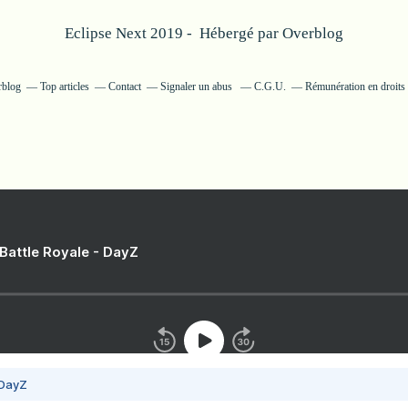
Eclipse Next 2019 - Hébergé par
Overblog
rblog
Top articles
Contact
Signaler un abus
C.G.U.
Rémunération en droits 
 Battle Royale - DayZ
 DayZ