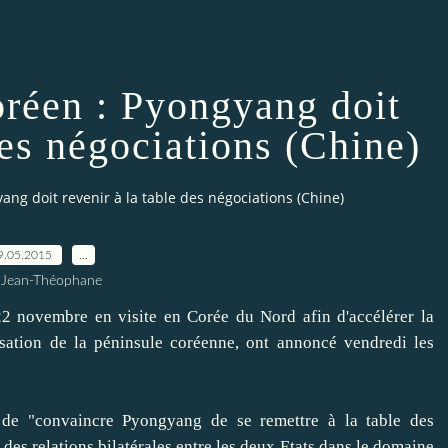
oréen : Pyongyang doit
des négociations (Chine)
ang doit revenir à la table des négociations (Chine)
9.05.2015
…
 Jean-Théophane
22 novembre en visite en Corée du Nord afin d'accélérer la
isation de la péninsule coréenne, ont annoncé vendredi les
ut de "convaincre Pyongyang de se remettre à la table des
es relations bilatérales entre les deux Etats dans le domaine