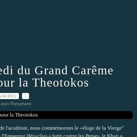
di du Grand Carême
our la Theotokos
6.04.2011
…
 Jean-Théophane
e l'acathiste, nous commémorons le «éloge de la Vierge"
 l'Empereur Héraclius a lutté contre les Perses, le Khan a