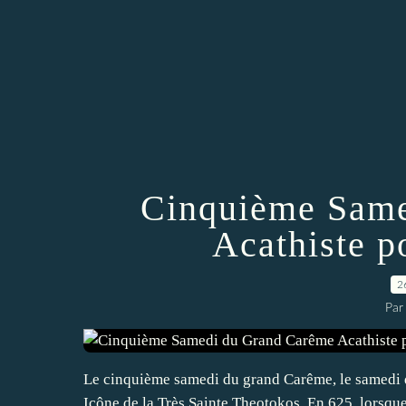
Cinquième Same
Acathiste p
2
Par
Le cinquième samedi du grand Carême, le samedi d
Icône de la Très Sainte Theotokos. En 625, lorsque