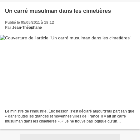
Un carré musulman dans les cimetières
Publié le 05/05/2011 à 18:12
Par
Jean-Théophane
Le ministre de l’Industrie, Éric besson, s’est déclaré aujourd’hui partisan que
« dans toutes les grandes et moyennes villes de France, il y ait un carré
musulman dans les cimetières ». « Je ne trouve pas logique qu’un
musulman ne puisse pas être enterré...