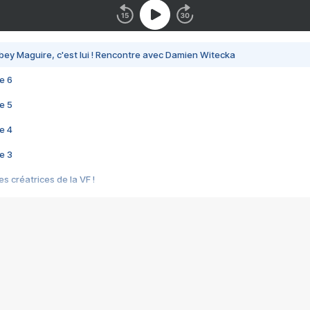
bey Maguire, c'est lui ! Rencontre avec Damien Witecka
e 6
e 5
e 4
e 3
s créatrices de la VF !
e 2
e 1
e Mektoub My Love arrive enfin ! Rencontre avec Shaïn Boumedine et Sal
i : après Toni en famille
elle réalise le bouleversant Dites lui que je l'aime