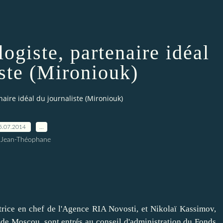
ogiste, partenaire idéal
iste (Mironiouk)
naire idéal du journaliste (Mironiouk)
5.07.2014
…
 Jean-Théophane
ce en chef de l'Agence RIA Novosti, et Nikolaï Kassimov,
 de Moscou, sont entrés au conseil d'administration du Fonds