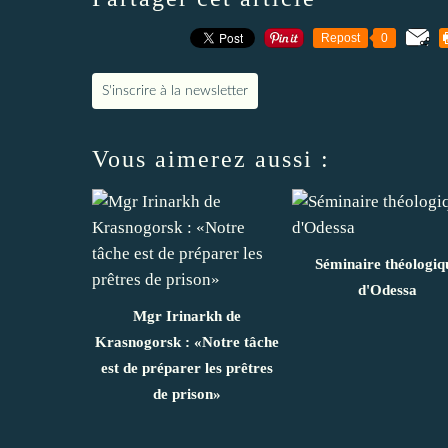
Repost
0
S'inscrire à la newsletter
Vous aimerez aussi :
Séminaire théologiq
d'Odessa
Mgr Irinarkh de
Krasnogorsk : «Notre tâche
est de préparer les prêtres
de prison»