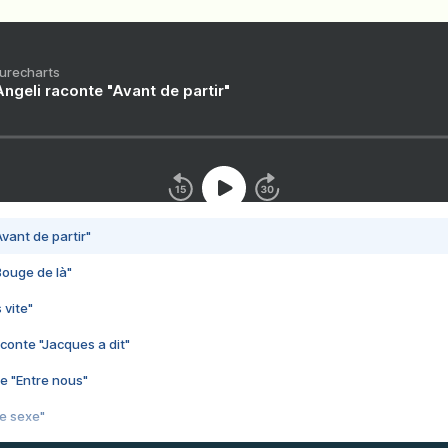
Purecharts
ngeli raconte "Avant de partir"
vant de partir"
Bouge de là"
 vite"
conte "Jacques a dit"
e "Entre nous"
3e sexe"