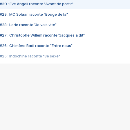
#30 : Eve Angeli raconte "Avant de partir"
#29 : MC Solaar raconte "Bouge de là"
28 : Lorie raconte "Je vais vite"
#27 : Christophe Willem raconte "Jacques a dit"
#26 : Chimène Badi raconte "Entre nous"
#25 : Indochine raconte "3e sexe"
#24 : Zaho raconte "C'est chelou"
#23 : Patrick Bruel raconte "Au café des délices"
#22 : Kyo raconte "Le chemin"
#21 : Nolwenn Leroy raconte "Cassé"
#20 : Patrick Hernandez raconte "Born to be alive"
#19 : Lorie raconte "Près de moi"
#18 : Michael Jones raconte "A nos actes manqués" (avec Jean-Jacque