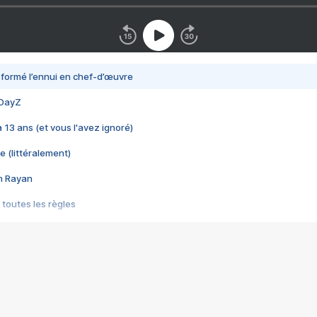
nsformé l’ennui en chef-d’œuvre
 DayZ
 a 13 ans (et vous l'avez ignoré)
e (littéralement)
im Rayan
 toutes les règles
s les jeux vidéo
us choquant de Rockstar ? - Le scandale BULLY
e plus moche de Steam
du RÊVE tourne au CAUCHEMAR