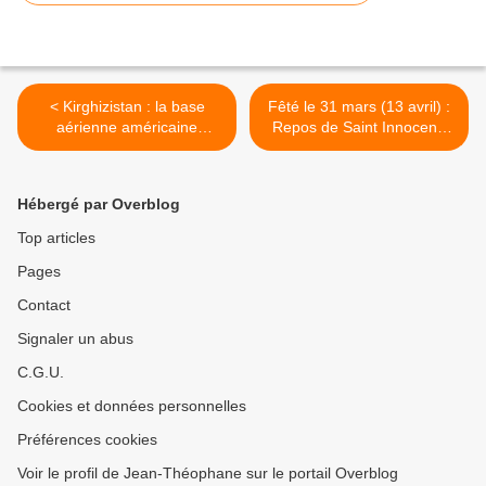
< Kirghizistan : la base
Fêté le 31 mars (13 avril) :
aérienne américaine
Repos de Saint Innocent,
reprend son
Métropolite de Moscou et
fonctionnement
Illuminateur des aléoutes et
(Ambassade)
Apôtre des Amériques >
Hébergé par Overblog
Top articles
Pages
Contact
Signaler un abus
C.G.U.
Cookies et données personnelles
Préférences cookies
Voir le profil de Jean-Théophane sur le portail Overblog