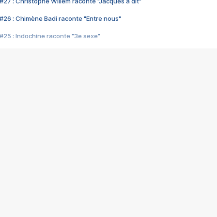
#27 : Christophe Willem raconte "Jacques a dit"
#26 : Chimène Badi raconte "Entre nous"
#25 : Indochine raconte "3e sexe"
#24 : Zaho raconte "C'est chelou"
#23 : Patrick Bruel raconte "Au café des délices"
#22 : Kyo raconte "Le chemin"
#21 : Nolwenn Leroy raconte "Cassé"
#20 : Patrick Hernandez raconte "Born to be alive"
#19 : Lorie raconte "Près de moi"
#18 : Michael Jones raconte "A nos actes manqués" (avec Jean-Jacque
#17 : Khaled raconte "Aïcha"
#16 : Corneille raconte "Parce qu'on vient de loin"
#15 : Indochine raconte "L'aventurier"