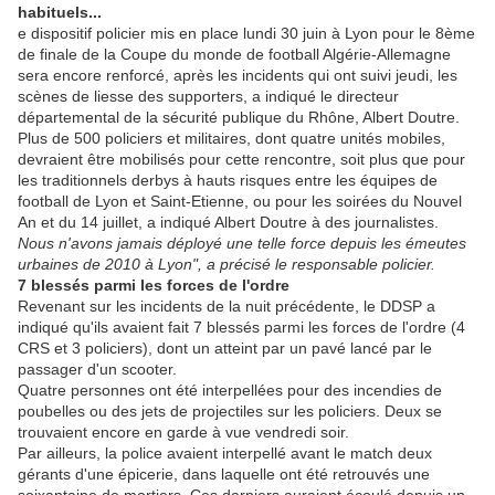
habituels...
e dispositif policier mis en place lundi 30 juin à
Lyon
pour le 8ème
de finale de la Coupe du monde de football Algérie-Allemagne
sera encore renforcé, après les incidents qui ont suivi jeudi, les
scènes de liesse des supporters, a indiqué le directeur
départemental de la sécurité publique du Rhône, Albert Doutre.
Plus de 500 policiers et militaires, dont quatre unités mobiles,
devraient être mobilisés pour cette rencontre, soit plus que pour
les traditionnels derbys à hauts risques entre les équipes de
football de
Lyon
et Saint-Etienne, ou pour les soirées du Nouvel
An et du 14 juillet, a indiqué Albert Doutre à des journalistes.
Nous n'avons jamais déployé une telle force depuis les émeutes
urbaines de 2010 à
Lyon
", a précisé le responsable policier.
7 blessés parmi les forces de l'ordre
Revenant sur les incidents de la nuit précédente, le DDSP a
indiqué qu'ils avaient fait 7 blessés parmi les forces de l'ordre (4
CRS et 3 policiers), dont un atteint par un pavé lancé par le
passager d'un scooter.
Quatre personnes ont été interpellées pour des incendies de
poubelles ou des jets de projectiles sur les policiers. Deux se
trouvaient encore en garde à vue vendredi soir.
Par ailleurs, la police avaient interpellé avant le match deux
gérants d'une épicerie, dans laquelle ont été retrouvés une