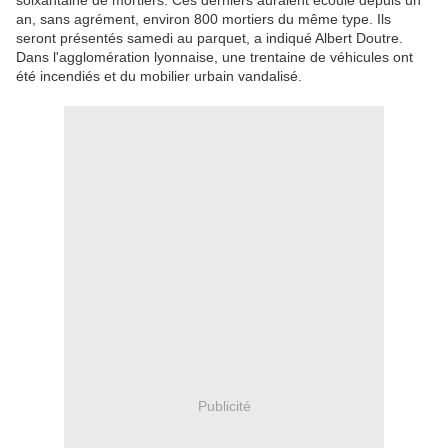
soixantaine de mortiers. Ces derniers auraient écoulé depuis un
an, sans agrément, environ 800 mortiers du même type. Ils
seront présentés samedi au parquet, a indiqué
Albert
Doutre.
Dans l'agglomération
lyon
naise, une trentaine de véhicules ont
été incendiés et du mobilier urbain vandalisé.
Publicité