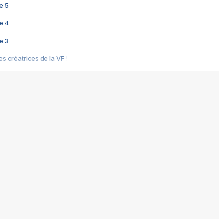
e 5
e 4
e 3
s créatrices de la VF !
e 2
e 1
e Mektoub My Love arrive enfin ! Rencontre avec Shaïn Boumedine et Sal
i : après Toni en famille
elle réalise le bouleversant Dites lui que je l'aime
ais ! Rencontre autour de Vie privée de Rebecca Zlotowski
 de Marguerite, Grave... Rencontre avec Ella Rumpf
 Les Rêveurs, un film intime sur la santé mentale
a avec un film sur le mouvement des Gilets jaunes